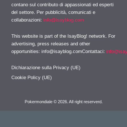
contano sul contributo di appassionati ed esperti
del settore. Per pubblicità, comunicati e
collaborazioni:
info@isayblog.com
This website is part of the IsayBlog! network. For
advertising, press releases and other
opportunities:
info@isayblog.comContattaci
:
info@isa
Dichiarazione sulla Privacy (UE)
Cookie Policy (UE)
Pokermondiale © 2026. All right reserverd.