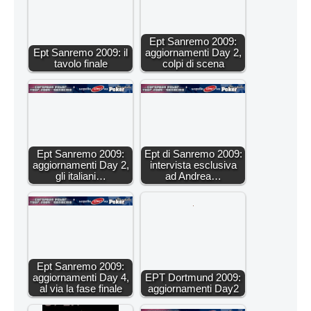
Ept Sanremo 2009:
Ept Sanremo 2009: il
aggiornamenti Day 2,
tavolo finale
colpi di scena
Ept Sanremo 2009:
Ept di Sanremo 2009:
aggiornamenti Day 2,
intervista esclusiva
gli italiani…
ad Andrea…
Ept Sanremo 2009:
aggiornamenti Day 4,
EPT Dortmund 2009:
al via la fase finale
aggiornamenti Day2