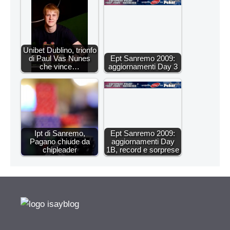
Unibet Dublino, trionfo
di Paul Vas Nunes
Ept Sanremo 2009:
che vince…
aggiornamenti Day 3
Ipt di Sanremo,
Ept Sanremo 2009:
Pagano chiude da
aggiornamenti Day
chipleader
1B, record e sorprese