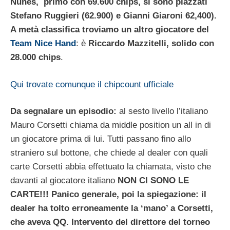
Nunes, primo con 69.600 chips, si sono piazzati
Stefano Ruggieri (62.900) e Gianni Giaroni 62,400).
A metà classifica troviamo un altro giocatore del
Team Nice Hand
: è
Riccardo Mazzitelli, solido con
28.000 chips
.
Qui trovate comunque il chipcount ufficiale
Da segnalare un episodio:
al sesto livello l’italiano
Mauro Corsetti chiama da middle position un all in di
un giocatore prima di lui. Tutti passano fino allo
straniero sul bottone, che chiede al dealer con quali
carte Corsetti abbia effettuato la chiamata, visto che
davanti al giocatore italiano
NON CI SONO LE
CARTE!!! Panico generale, poi la spiegazione: il
dealer ha tolto erroneamente la ‘mano’ a Corsetti,
che aveva QQ. Intervento del direttore del torneo