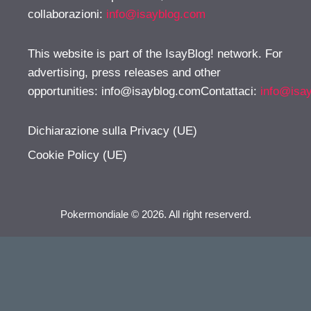
collaborazioni:
info@isayblog.com
This website is part of the IsayBlog! network. For
advertising, press releases and other
opportunities:
info@isayblog.comContattaci
:
info@isa
Dichiarazione sulla Privacy (UE)
Cookie Policy (UE)
Pokermondiale © 2026. All right reserverd.