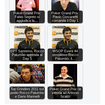
Poker Grand Prix:
Poker Grand Prix:
Fabio Segreto si
Paolo Giovanetti
aggiudica la…
comanda il Day 1
EPT Sanremo, Rocco
WSOP Event 44
Palumbo approda al
strepitoso Rocco
Day 5
Palumbo, il…
Top Grinders 2011 sul
Poker Grand Prix: la
podio Rocco Palumbo
vittoria ad Antonio
e Dario Marinelli
Scalzi