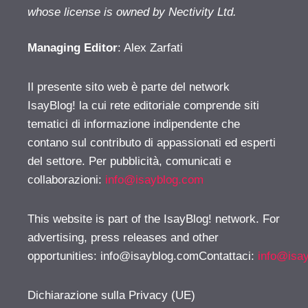
whose license is owned by Nectivity Ltd.
Managing Editor
: Alex Zarfati
Il presente sito web è parte del network
IsayBlog! la cui rete editoriale comprende siti
tematici di informazione indipendente che
contano sul contributo di appassionati ed esperti
del settore. Per pubblicità, comunicati e
collaborazioni:
info@isayblog.com
This website is part of the IsayBlog! network. For
advertising, press releases and other
opportunities:
info@isayblog.comContattaci
:
info@isa
Dichiarazione sulla Privacy (UE)