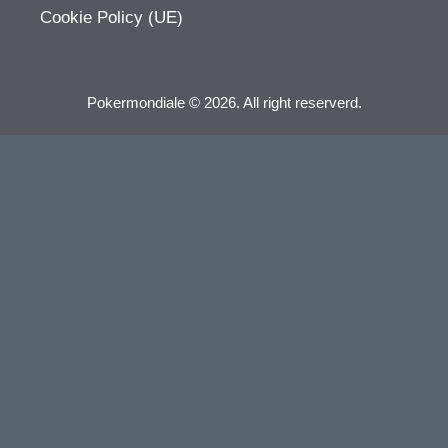
Cookie Policy (UE)
Pokermondiale © 2026. All right reserverd.