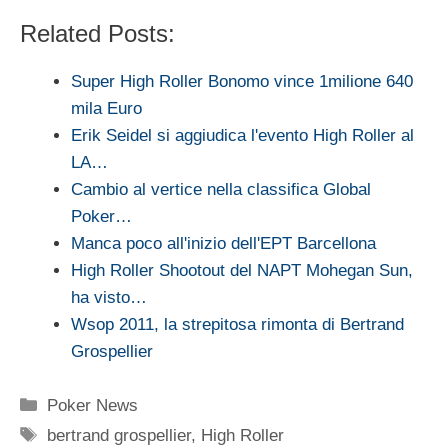
Related Posts:
Super High Roller Bonomo vince 1milione 640
mila Euro
Erik Seidel si aggiudica l'evento High Roller al
LA…
Cambio al vertice nella classifica Global
Poker…
Manca poco all'inizio dell'EPT Barcellona
High Roller Shootout del NAPT Mohegan Sun,
ha visto…
Wsop 2011, la strepitosa rimonta di Bertrand
Grospellier
Categorie
Poker News
Tag
bertrand grospellier
,
High Roller