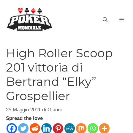
Vai
al
ME
contenuto
High Roller Scoop
201 vittoria di
Bertrand “Elky”
Grospellier
25 Maggio 2011
di
Gianni
Spread the love