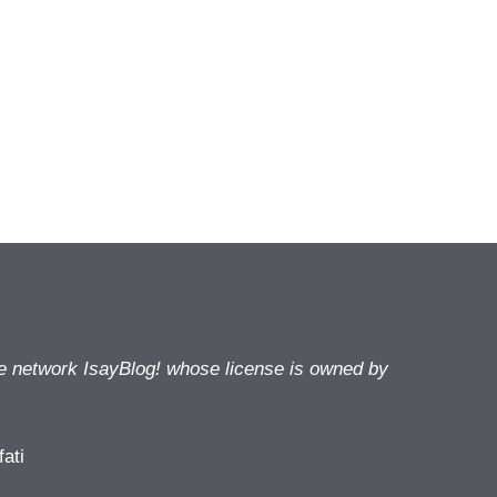
he network IsayBlog! whose license is owned by
fati