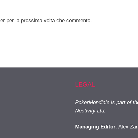
ser per la prossima volta che commento.
LEGAL
PokerMondiale is part of t
Nectivity Ltd.
Managing Editor
: Alex Zar