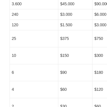
3.600
$45.000
$90.00
240
$3.000
$6.000
120
$1.500
$3.000
25
$375
$750
10
$150
$300
6
$90
$180
4
$60
$120
2
$30
$60