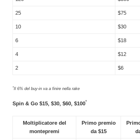
25
$75
10
$30
6
$18
4
$12
2
$6
*
Il 6% del buy-in va a finire nella rake
*
Spin & Go $15, $30, $60, $100
Moltiplicatore del
Primo premio
Prim
montepremi
da $15
d