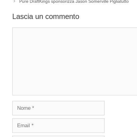
Pure DraftKings sponsorizza Jason Somerville Pigliatutto
Lascia un commento
Commento
Nome
Email