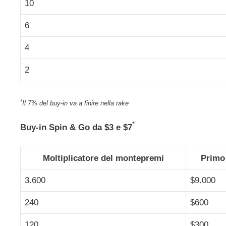
10
6
4
2
*
Il 7% del buy-in va a finire nella rake
*
Buy-in Spin & Go da $3 e $7
Moltiplicatore del montepremi
Primo
3.600
$9.000
240
$600
120
$300