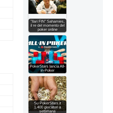
"Ilari FIN" Sahamies,
il re del momento del
poker online
PokerStars lancia All-
in-Poker
Su PokerStars.it
1.400 giocatori a
settimana