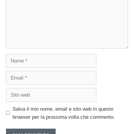
Nome
Email
Sito
web
Salva il mio nome, email e sito web in questo
browser per la prossima volta che commento.