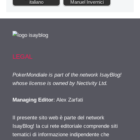
italiano
Manuel Invernici
LEGAL
PokerMondiale is part of the network IsayBlog!
whose license is owned by Nectivity Ltd.
Managing Editor
: Alex Zarfati
Il presente sito web è parte del network
IsayBlog! la cui rete editoriale comprende siti
tematici di informazione indipendente che