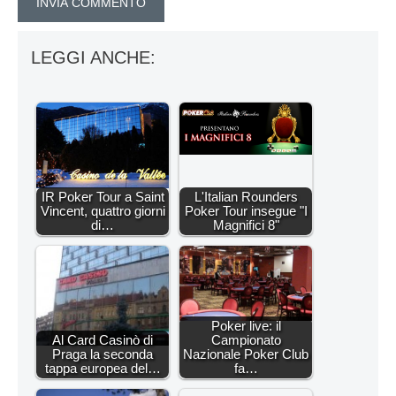
LEGGI ANCHE:
IR Poker Tour a Saint
L'Italian Rounders
Vincent, quattro giorni
Poker Tour insegue "I
di…
Magnifici 8"
Poker live: il
Al Card Casinò di
Campionato
Praga la seconda
Nazionale Poker Club
tappa europea del…
fa…