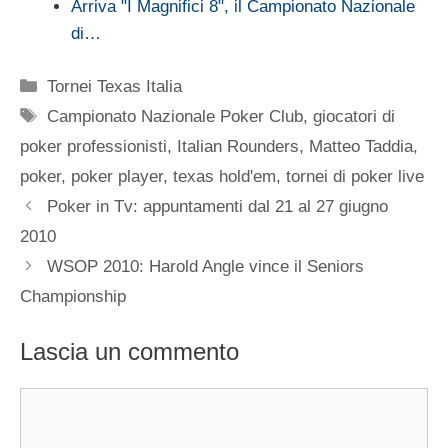
Arriva "I Magnifici 8", il Campionato Nazionale
di…
Categorie
Tornei Texas Italia
Tag
Campionato Nazionale Poker Club
,
giocatori di
poker professionisti
,
Italian Rounders
,
Matteo Taddia
,
poker
,
poker player
,
texas hold'em
,
tornei di poker live
Poker in Tv: appuntamenti dal 21 al 27 giugno
2010
WSOP 2010: Harold Angle vince il Seniors
Championship
Lascia un commento
Commento