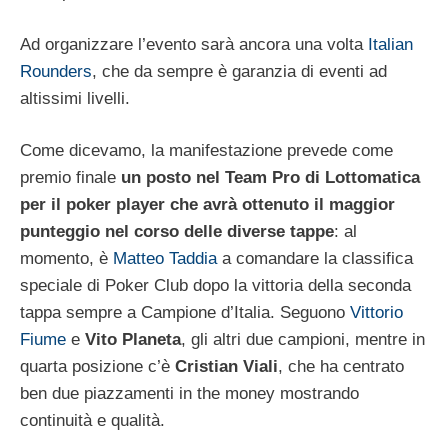
Ad organizzare l’evento sarà ancora una volta
Italian
Rounders
, che da sempre è garanzia di eventi ad
altissimi livelli.
Come dicevamo, la manifestazione prevede come
premio finale
un posto nel Team Pro di Lottomatica
per il poker player che avrà ottenuto il maggior
punteggio nel corso delle diverse tappe
: al
momento, è
Matteo Taddia
a comandare la classifica
speciale di Poker Club dopo la vittoria della seconda
tappa sempre a Campione d’Italia. Seguono
Vittorio
Fiume
e
Vito Planeta
, gli altri due campioni, mentre in
quarta posizione c’è
Cristian Viali
, che ha centrato
ben due piazzamenti in the money mostrando
continuità e qualità.