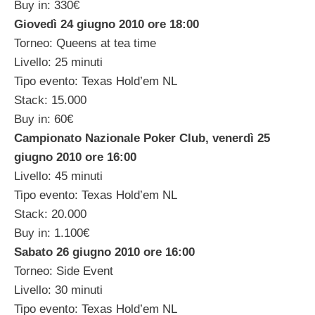
Buy in: 330€
Giovedì 24 giugno 2010 ore 18:00
Torneo: Queens at tea time
Livello: 25 minuti
Tipo evento: Texas Hold’em NL
Stack: 15.000
Buy in: 60€
Campionato Nazionale Poker Club, venerdì 25
giugno 2010 ore 16:00
Livello: 45 minuti
Tipo evento: Texas Hold’em NL
Stack: 20.000
Buy in: 1.100€
Sabato 26 giugno 2010 ore 16:00
Torneo: Side Event
Livello: 30 minuti
Tipo evento: Texas Hold’em NL