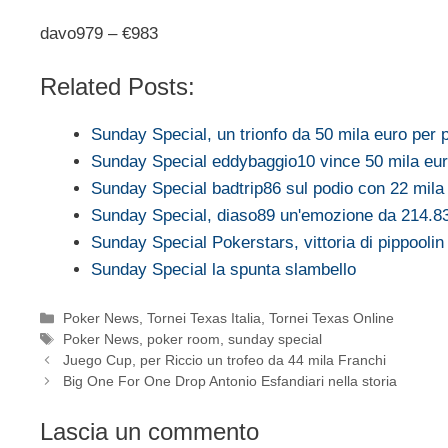
davo979 – €983
Related Posts:
Sunday Special, un trionfo da 50 mila euro per 
Sunday Special eddybaggio10 vince 50 mila eu
Sunday Special badtrip86 sul podio con 22 mila
Sunday Special, diaso89 un'emozione da 214.8
Sunday Special Pokerstars, vittoria di pippoolin
Sunday Special la spunta slambello
Categorie
Poker News
,
Tornei Texas Italia
,
Tornei Texas Online
Tag
Poker News
,
poker room
,
sunday special
Juego Cup, per Riccio un trofeo da 44 mila Franchi
Big One For One Drop Antonio Esfandiari nella storia
Lascia un commento