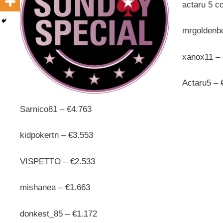
actaru 5 co
mrgoldenb
xanox11 – 
Actaru5 – 
Sarnico81 – €4.763
kidpokertn – €3.553
VISPETTO – €2.533
mishanea – €1.663
donkest_85 – €1.172