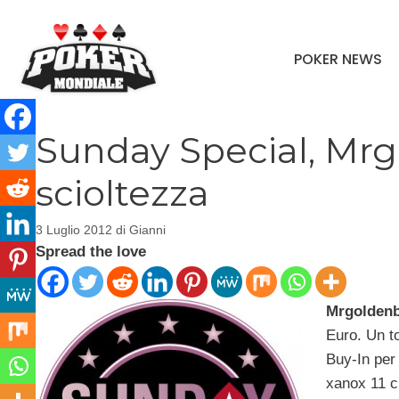
Vai
al
POKER NEWS
contenuto
Sunday Special, Mrg
scioltezza
3 Luglio 2012
di
Gianni
Spread the love
Mrgolden
Euro. Un to
Buy-In per
xanox 11 ch