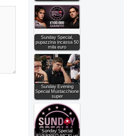
Sunday Special,
pupazzina incassa 50
mila euro
Sunday Evening
Special Mustacchione
super
Sunday Special
EVERRED-MCXI un