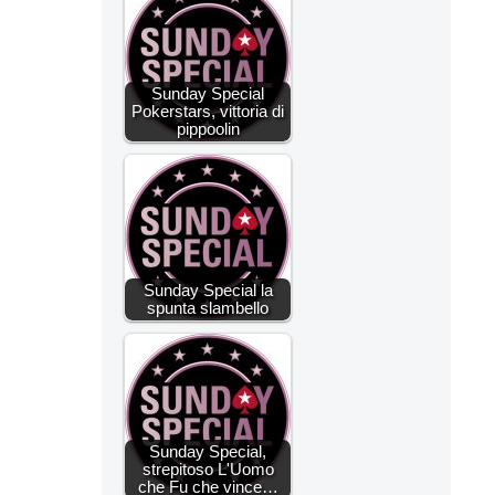
Sunday Special
Pokerstars, vittoria di
pippoolin
Sunday Special la
spunta slambello
Sunday Special,
strepitoso L'Uomo
che Fu che vince…