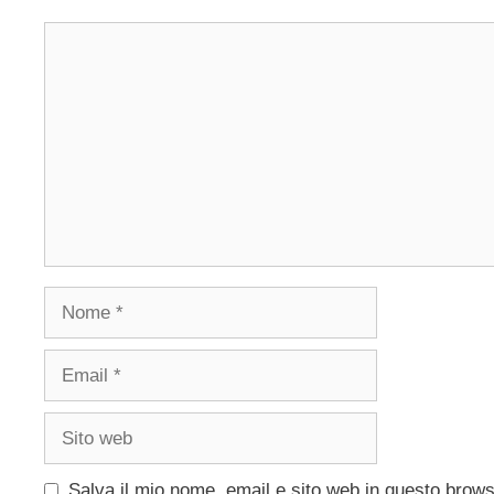
Commento
Nome
Email
Sito
web
Salva il mio nome, email e sito web in questo brow