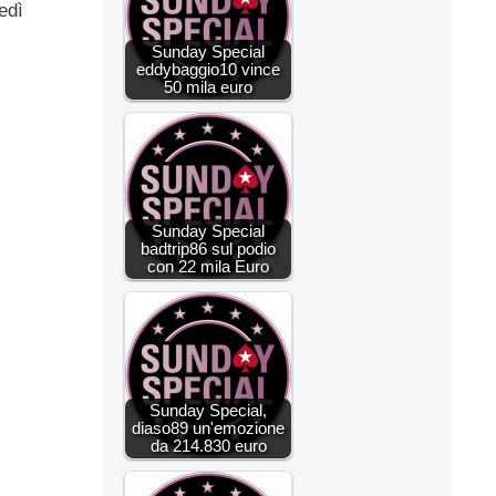
edì
Sunday Special
eddybaggio10 vince
50 mila euro
Sunday Special
badtrip86 sul podio
con 22 mila Euro
Sunday Special,
diaso89 un'emozione
da 214.830 euro