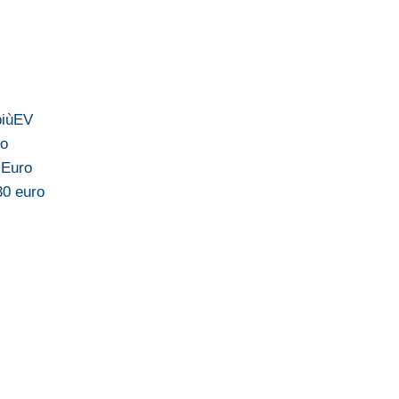
piùEV
ro
 Euro
30 euro