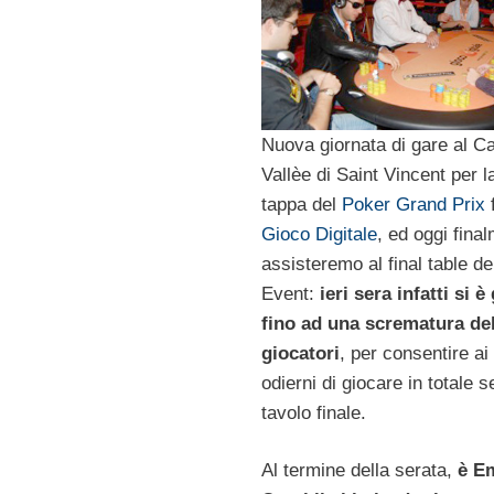
Nuova giornata di gare al C
Vallèe di Saint Vincent per l
tappa del
Poker Grand Prix
f
Gioco Digitale
, ed oggi fina
assisteremo al final table de
Event:
ieri sera infatti si è
fino ad una scrematura del 
giocatori
, per consentire ai
odierni di giocare in totale se
tavolo finale.
Al termine della serata,
è Em