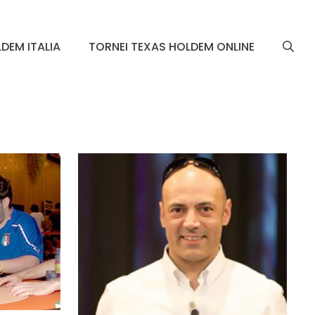
DEM ITALIA
TORNEI TEXAS HOLDEM ONLINE