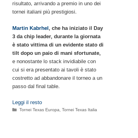
risultato, arrivando a premio in uno dei
tornei italiani più prestigiosi.
Martin Kabrhel
, che ha iniziato il Day
3 da chip leader, durante la giornata
è stato vittima di un evidente stato di
tilt dopo un paio di mani sfortunate,
e nonostante lo stack invidiabile con
cui si era presentato ai tavoli è stato
costretto ad abbandonare il torneo a un
passo dal final table.
Leggi il resto
Categorie
Tornei Texas Europa
,
Tornei Texas Italia