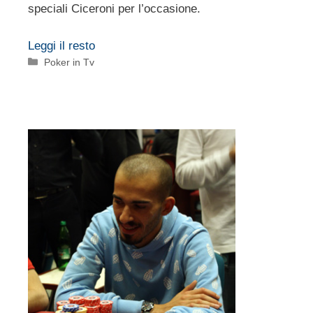
speciali Ciceroni per l’occasione.
Leggi il resto
Categorie
Poker in Tv