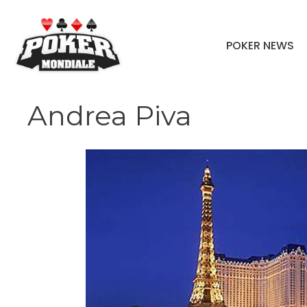
Vai
al
POKER NEWS
contenuto
Andrea Piva