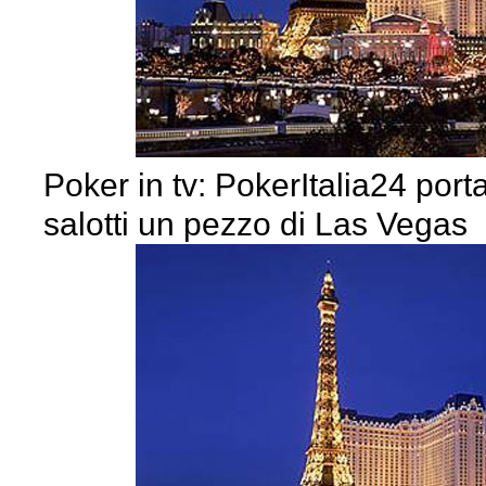
Poker in tv: PokerItalia24 porta
salotti un pezzo di Las Vegas