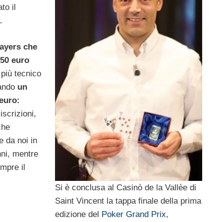
to il
.
layers che
550 euro
 più tecnico
rando
un
 euro:
scrizioni,
che
 da noi in
nni, mentre
empre il
Si è conclusa al Casinò de la Vallèe di
Saint Vincent la tappa finale della prima
edizione del
Poker Grand Prix
,