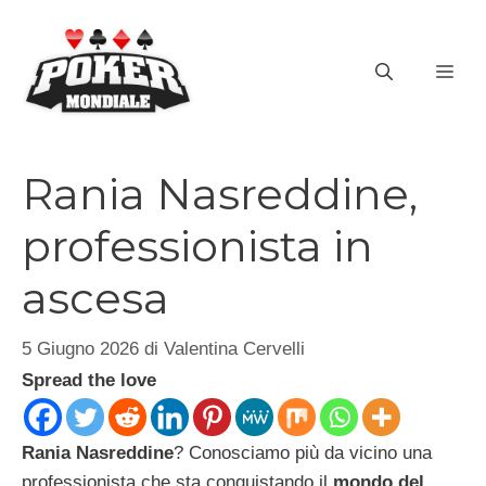
Vai
al
ME
contenuto
Rania Nasreddine,
professionista in
ascesa
5 Giugno 2026
di
Valentina Cervelli
Spread the love
Rania Nasreddine
? Conosciamo più da vicino una
professionista che sta conquistando il
mondo del