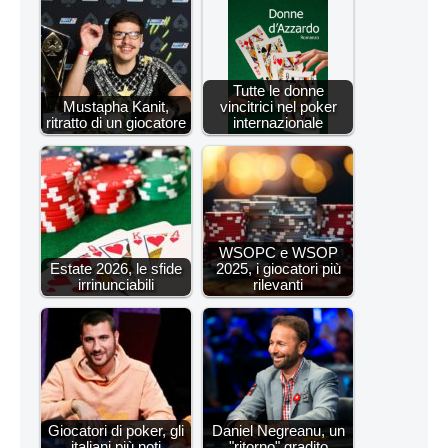
Tutte le donne
Mustapha Kanit,
vincitrici nel poker
ritratto di un giocatore
internazionale
WSOPC e WSOP
Estate 2026, le sfide
2025, i giocatori più
irrinunciabili
rilevanti
Giocatori di poker, gli
Daniel Negreanu, un
italiani più noti
"ritorno" gradito