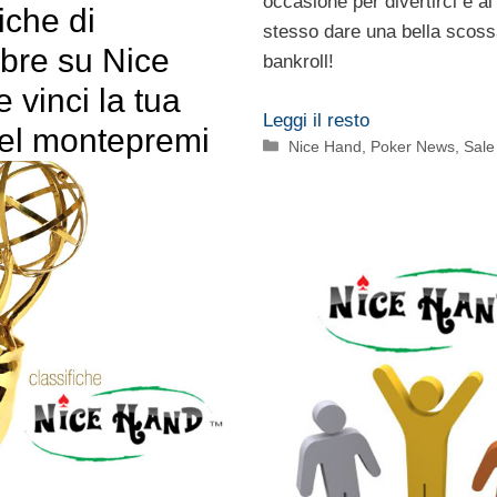
occasione per divertirci e a
fiche di
stesso dare una bella scoss
bre su Nice
bankroll!
 vinci la tua
Leggi il resto
del montepremi
Categorie
Nice Hand
,
Poker News
,
Sale