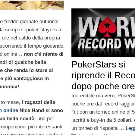
e fredde giornate autunnali
da sempre i poker players a
 ore nel caldo della propria
ascorrendo il tempo giocando
ici online…
non c’è niente di
PokerStars si
ndi di qualche bella
 che renda lo stare ai
riprende il Rec
he più vantaggioso in
dopo poche ore
onomici!
Incredibile ma vero, PokerSt
sto mese,
i ragazzi della
poche ore dal record raggiun
m online
Nice Hand si sono
Tilt con un torneo online di 
ue belle novità
, una per
iscritti e buy-in da 5 dollari
competizioni più interessanti
un torneo di risposta …
Legg
te e una per invitare anche i
Categorie