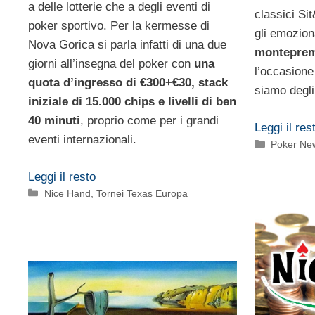
a delle lotterie che a degli eventi di
classici Si
poker sportivo. Per la kermesse di
gli emozio
Nova Gorica si parla infatti di una due
montepremi
giorni all’insegna del poker con
una
l’occasione
quota d’ingresso di €300+€30, stack
siamo degli
iniziale di 15.000 chips e livelli di ben
40 minuti
, proprio come per i grandi
Leggi il res
eventi internazionali.
Categorie
Poker Ne
Leggi il resto
Categorie
Nice Hand
,
Tornei Texas Europa