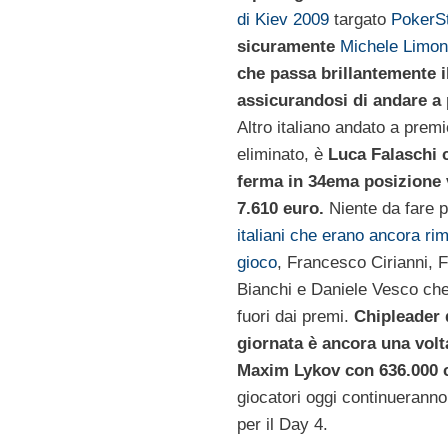
di Kiev 2009
targato
PokerS
sicuramente
Michele Limon
che passa brillantemente i
assicurandosi di andare a
Altro italiano andato a prem
eliminato, è
Luca Falaschi 
ferma in 34ema posizione
7.610 euro.
Niente da fare pe
italiani che erano ancora rim
gioco
, Francesco Cirianni, 
Bianchi e Daniele Vesco ch
fuori dai premi.
Chipleader 
giornata è ancora una volta
Maxim Lykov con 636.000 
giocatori oggi continueranno 
per il Day 4.