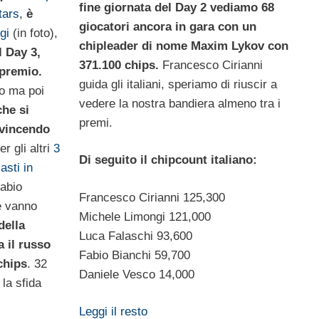
fine giornata del Day 2 vediamo 68
tars
,
è
giocatori ancora in gara con un
gi
(in foto),
chipleader di nome Maxim Lykov con
l Day 3,
371.100 chips.
Francesco Cirianni
 premio.
guida gli italiani,
speriamo di riuscir a
io ma poi
vedere la nostra bandiera almeno tra i
che si
premi.
 vincendo
r gli altri
3
Di seguito il chipcount italiano:
asti in
Fabio
Francesco Cirianni 125,300
e vanno
Michele Limongi 121,000
della
Luca Falaschi 93,600
 il russo
Fabio Bianchi 59,700
chips
. 32
Daniele Vesco 14,000
la sfida
Leggi il resto