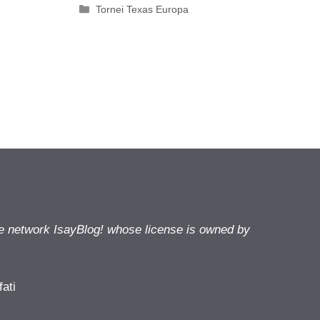
Categorie
Tornei Texas Europa
he network IsayBlog! whose license is owned by
fati