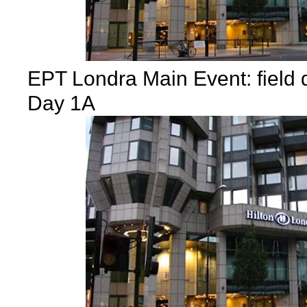
EPT Londra Main Event: field 
Day 1A