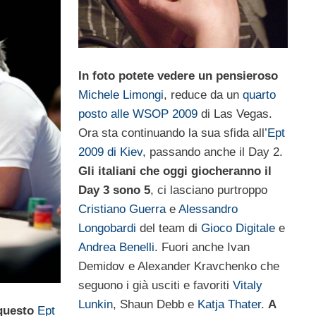
In foto potete vedere un pensieroso
Michele Limongi
, reduce da un
quarto
posto alle WSOP 2009
di Las Vegas.
Ora sta continuando la sua sfida all’
Ept
2009 di Kiev
, passando anche il Day 2.
Gli italiani che oggi giocheranno il
Day 3 sono 5
, ci lasciano purtroppo
Cristiano Guerra
e
Alessandro
Longobardi
del team di
Gioco Digitale
e
Andrea Benelli
. Fuori anche Ivan
Demidov e Alexander Kravchenko che
seguono i già usciti e favoriti
Vitaly
Lunkin
, Shaun Debb e
Katja Thater
.
A
 questo
Ept