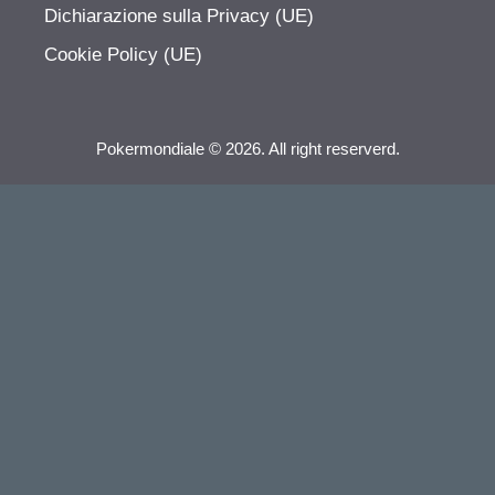
Dichiarazione sulla Privacy (UE)
Cookie Policy (UE)
Pokermondiale © 2026. All right reserverd.