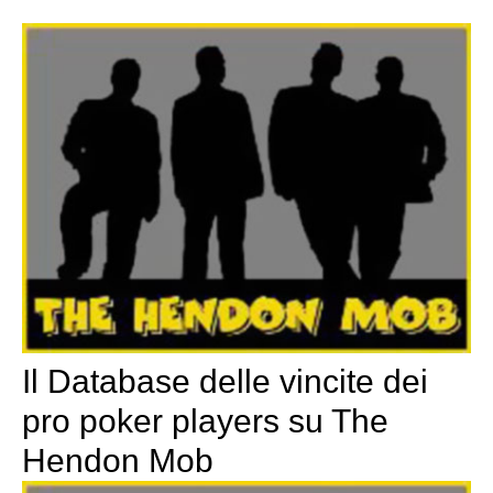
Il Database delle vincite dei
pro poker players su The
Hendon Mob