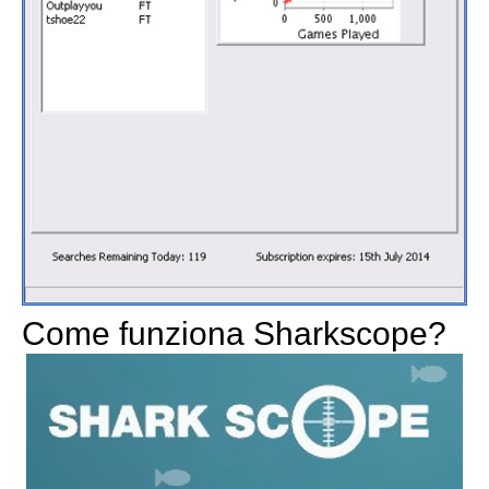
Come funziona Sharkscope?