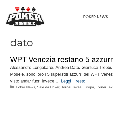
Vai
al
POKER NEWS
contenuto
dato
WPT Venezia restano 5 azzurri
Alessandro Longobardi, Andrea Dato, Gianluca Trebbi
Mosele, sono loro i 5 superstiti azzurri del WPT Venez
visto andar fuori invece …
Leggi il resto
Categorie
Poker News
,
Sale da Poker
,
Tornei Texas Europa
,
Tornei Texa