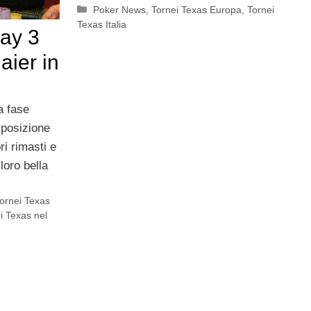
Categorie
Poker News
,
Tornei Texas Europa
,
Tornei
Texas Italia
ay 3
ier in
a fase
sposizione
ri rimasti e
 loro bella
ornei Texas
i Texas nel