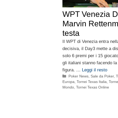
WPT Venezia D
Marvin Rettenma
testa
Il WPT di Venezia entra nell
decisiva, il Day3 mette a di
solo 6 premi per i 15 giocato
gli italiani stanno facendo la
figura. …
Leggi il resto
Categorie
Poker News
,
Sale da Poker
,
T
Europa
,
Tornei Texas Italia
,
Torne
Mondo
,
Tornei Texas Online