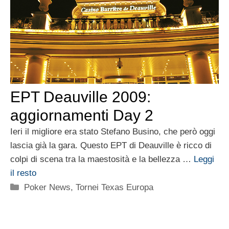
EPT Deauville 2009:
aggiornamenti Day 2
Ieri il migliore era stato Stefano Busino, che però oggi
lascia già la gara. Questo EPT di Deauville è ricco di
colpi di scena tra la maestosità e la bellezza …
Leggi
il resto
Categorie
Poker News
,
Tornei Texas Europa