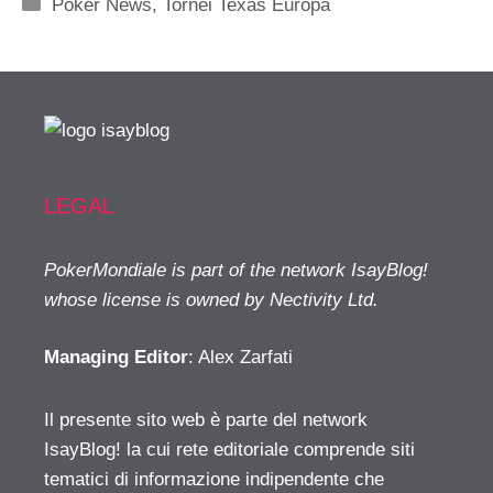
Categorie
Poker News
,
Tornei Texas Europa
LEGAL
PokerMondiale is part of the network IsayBlog!
whose license is owned by Nectivity Ltd.
Managing Editor
: Alex Zarfati
Il presente sito web è parte del network
IsayBlog! la cui rete editoriale comprende siti
tematici di informazione indipendente che