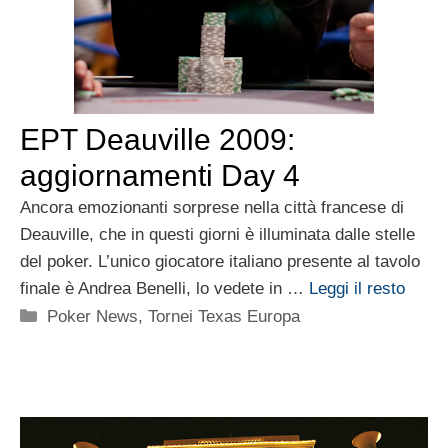
EPT Deauville 2009:
aggiornamenti Day 4
Ancora emozionanti sorprese nella città francese di
Deauville, che in questi giorni è illuminata dalle stelle
del poker. L’unico giocatore italiano presente al tavolo
finale è Andrea Benelli, lo vedete in …
Leggi il resto
Categorie
Poker News
,
Tornei Texas Europa