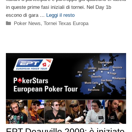
in queste prime fasi iniziali di tornei. Nel Day 1b
escono di gara …
Leggi il resto
Categorie
Poker News
,
Tornei Texas Europa
EPT Deauville 2009: è iniziato