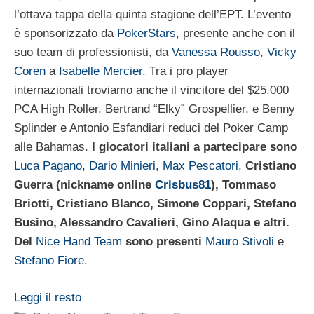
l’ottava tappa della quinta stagione dell’EPT. L’evento
è sponsorizzato da
PokerStars
, presente anche con il
suo team di professionisti, da
Vanessa Rousso
,
Vicky
Coren
a
Isabelle Mercier
. Tra i pro player
internazionali troviamo anche il vincitore del $25.000
PCA High Roller, Bertrand “Elky” Grospellier, e Benny
Splinder e Antonio Esfandiari reduci del Poker Camp
alle Bahamas.
I
giocatori italiani a partecipare sono
Luca Pagano, Dario Minieri, Max Pescatori
,
Cristiano
Guerra (nickname online
Crisbus81
), Tommaso
Briotti, Cristiano Blanco, Simone Coppari, Stefano
Busino, Alessandro Cavalieri, Gino Alaqua e altri.
Del
Nice Hand Team
sono presenti
Mauro Stivoli
e
Stefano Fiore
.
Leggi il resto