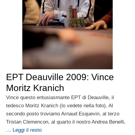
EPT Deauville 2009: Vince
Moritz Kranich
Vince questo entusiasmante EPT di Deauville, il
tedesco Moritz Kranich (lo vedete nella foto). Al
secondo posto troviamo Arnaud Esquevin, al terzo
Tristan Clemencon, al quarto il nostro Andrea Benelli,
…
Leggi il resto