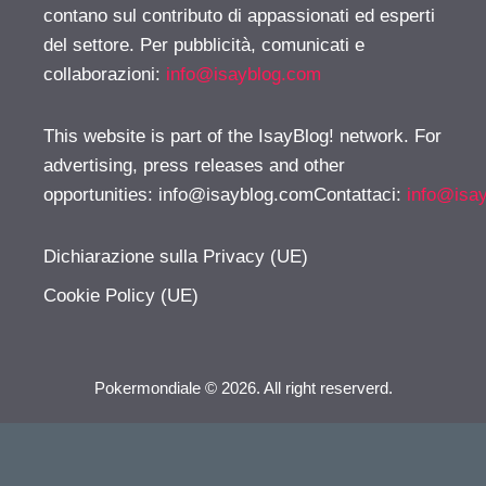
contano sul contributo di appassionati ed esperti
del settore. Per pubblicità, comunicati e
collaborazioni:
info@isayblog.com
This website is part of the IsayBlog! network. For
advertising, press releases and other
opportunities:
info@isayblog.comContattaci
:
info@isa
Dichiarazione sulla Privacy (UE)
Cookie Policy (UE)
Pokermondiale © 2026. All right reserverd.