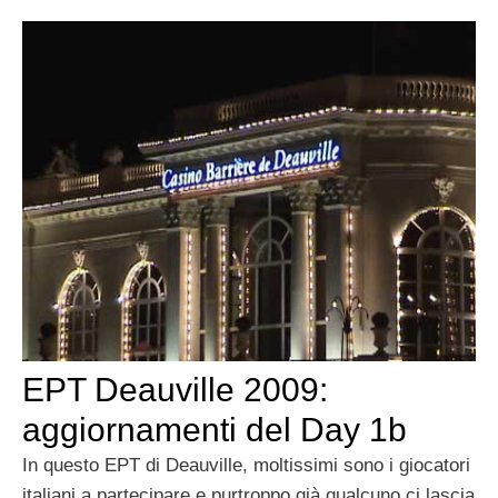
EPT Deauville 2009:
aggiornamenti del Day 1b
In questo EPT di Deauville, moltissimi sono i giocatori
italiani a partecipare e purtroppo già qualcuno ci lascia