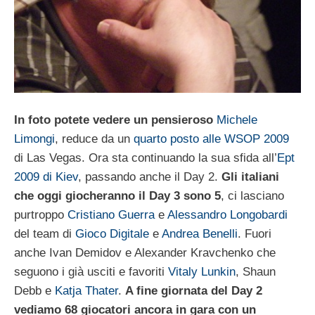
In foto potete vedere un pensieroso
Michele
Limongi
, reduce da un
quarto posto alle WSOP 2009
di Las Vegas. Ora sta continuando la sua sfida all’
Ept
2009 di Kiev
, passando anche il Day 2.
Gli italiani
che oggi giocheranno il Day 3 sono 5
, ci lasciano
purtroppo
Cristiano Guerra
e
Alessandro Longobardi
del team di
Gioco Digitale
e
Andrea Benelli
. Fuori
anche Ivan Demidov e Alexander Kravchenko che
seguono i già usciti e favoriti
Vitaly Lunkin
, Shaun
Debb e
Katja Thater
.
A fine giornata del Day 2
vediamo 68 giocatori ancora in gara con un