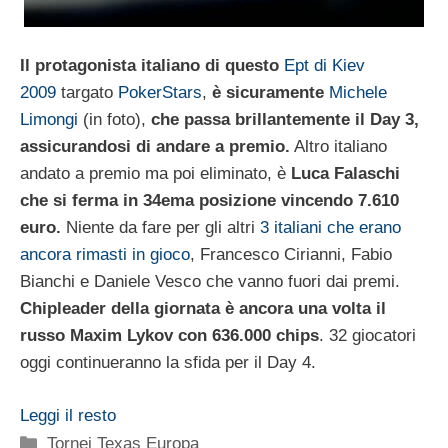
Il protagonista italiano di questo
Ept di Kiev
2009
targato
PokerStars
,
è sicuramente
Michele
Limongi
(in foto),
che passa brillantemente il Day 3,
assicurandosi di andare a premio.
Altro italiano
andato a premio ma poi eliminato, è
Luca Falaschi
che si ferma in 34ema posizione vincendo 7.610
euro.
Niente da fare per gli altri
3 italiani che erano
ancora rimasti in gioco
, Francesco Cirianni, Fabio
Bianchi e Daniele Vesco che vanno fuori dai premi.
Chipleader della giornata è ancora una volta il
russo Maxim Lykov con 636.000 chips
. 32 giocatori
oggi continueranno la sfida per il Day 4.
Leggi il resto
Categorie
Tornei Texas Europa