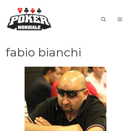
Vai
al
ME
contenuto
fabio bianchi