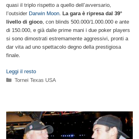
quasi il triplo rispetto a quello dell’avversario,
l’outsider
Darwin Moon
.
La gara è ripresa dal 39°
livello di gioco
, con blinds 500.000/1.000.000 e ante
di 150.000, e già dalle prime mani i due poker players
si sono dimostrati estremamente aggressivi, pronti a
dar vita ad uno spettacolo degno della prestigiosa
finale.
Leggi il resto
Categorie
Tornei Texas USA