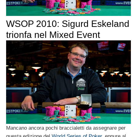
WSOP 2010: Sigurd Eskeland
trionfa nel Mixed Event
Mancano ancora pochi braccialetti da assegnare per
questa edizione del
World Series of Poker
, eppure al