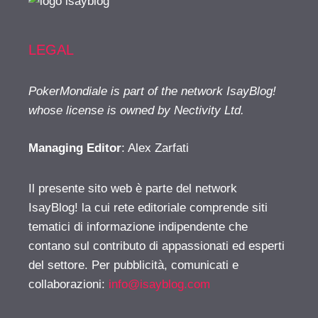
LEGAL
PokerMondiale is part of the network IsayBlog!
whose license is owned by Nectivity Ltd.
Managing Editor
: Alex Zarfati
Il presente sito web è parte del network
IsayBlog! la cui rete editoriale comprende siti
tematici di informazione indipendente che
contano sul contributo di appassionati ed esperti
del settore. Per pubblicità, comunicati e
collaborazioni:
info@isayblog.com