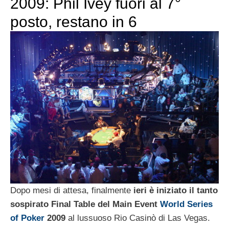
2009: Phil Ivey fuori al 7°
posto, restano in 6
Dopo mesi di attesa, finalmente
ieri è iniziato il tanto
sospirato Final Table del Main Event
World Series
of Poker
2009
al lussuoso Rio Casinò di Las Vegas.