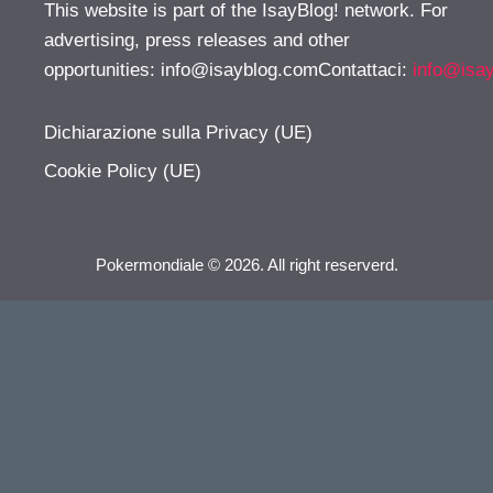
This website is part of the IsayBlog! network. For
advertising, press releases and other
opportunities:
info@isayblog.comContattaci
:
info@isa
Dichiarazione sulla Privacy (UE)
Cookie Policy (UE)
Pokermondiale © 2026. All right reserverd.