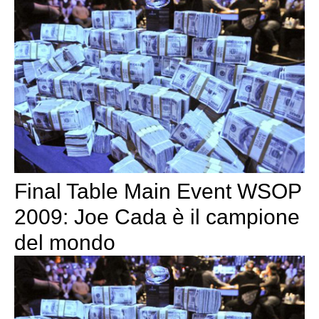
Final Table Main Event WSOP
2009: Joe Cada è il campione
del mondo