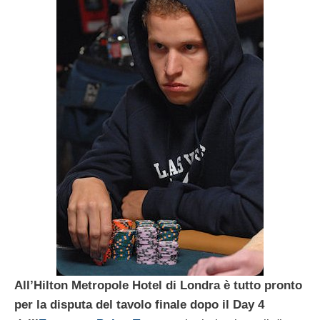
All’Hilton Metropole Hotel di Londra è tutto pronto
per la disputa del tavolo finale dopo il Day 4