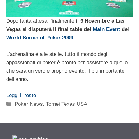
Dopo tanta attesa, finalmente
il 9 Novembre a Las
Vegas si disputerà il final table del
Main Event
del
World Series of Poker 2009
.
L’adrenalina è alle stelle, tutto il mondo degli
appassionati di poker è pronto per assistere a quello
che sarà un vero e proprio evento, il più importante
dell’anno.
Leggi il resto
Categorie
Poker News
,
Tornei Texas USA