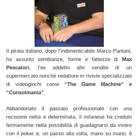
Il pirata italiano, dopo l’indimenticabile Marco Pantani,
ha assunto sembianze, forme e fattezze di
Max
Pescatori
, l’ex addetto alle vendite di un
supermercato nonchè redattore in riviste specializzate
di videogiochi come
“The Game Machine” e
“Consolmania”
.
Abbandonato il passato professionale con una
recisione netta e determinata, il milanese ha creduto
fermamente nella possibilità di guadagnarsi da vivere
con il poker e, un passo alla volta, mano su mano, è