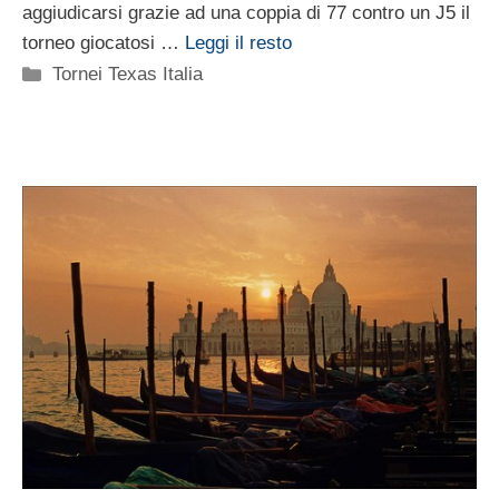
aggiudicarsi grazie ad una coppia di 77 contro un J5 il
torneo giocatosi …
Leggi il resto
Categorie
Tornei Texas Italia