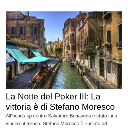
La Notte del Poker III: La
vittoria è di Stefano Moresco
All’heads up contro Salvatore Bonavena è stato lui a
vincere il torneo: Stefano Moresco è riuscito ad