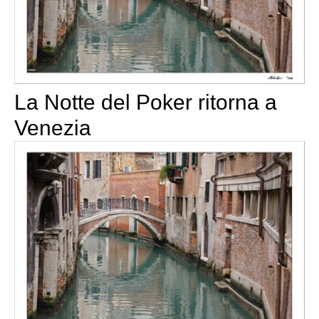
La Notte del Poker ritorna a
Venezia