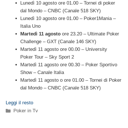
Lunedì 10 agosto ore 01.00 – Tornei di poker
dal Mondo – CNBC (Canale 518 SKY)
Lunedì 10 agosto ore 01.00 – Poker1Mania –
Italia Uno
Martedì 11 agosto
ore 23.20 – Ultimate Poker
Challenge – GXT (Canale 146 SKY)
Martedì 11 agosto ore 00.00 – University
Poker Tour – Sky Sport 2
Martedì 11 agosto ore 00.30 – Poker Sportivo
Show – Canale Italia
Martedì 11 agosto o ore 01.00 – Tornei di Poker
dal Mondo – CNBC (Canale 518 SKY)
Leggi il resto
Categorie
Poker in Tv