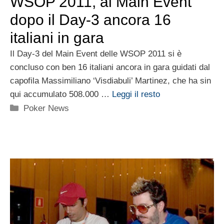
WSOP 2011, al Main Event
dopo il Day-3 ancora 16
italiani in gara
Il Day-3 del Main Event delle WSOP 2011 si è
concluso con ben 16 italiani ancora in gara guidati dal
capofila Massimiliano ‘Visdiabuli’ Martinez, che ha sin
qui accumulato 508.000 …
Leggi il resto
Categorie
Poker News