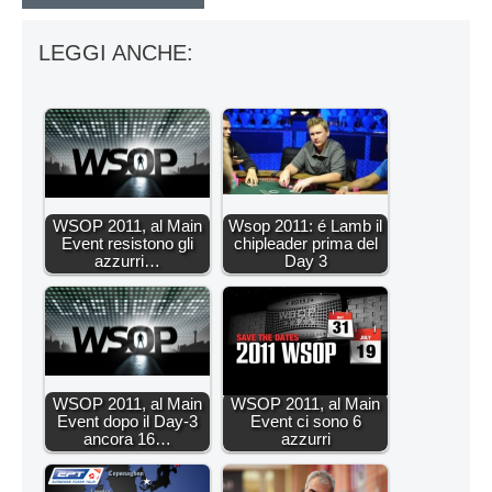
LEGGI ANCHE:
WSOP 2011, al Main
Wsop 2011: é Lamb il
Event resistono gli
chipleader prima del
azzurri…
Day 3
WSOP 2011, al Main
WSOP 2011, al Main
Event dopo il Day-3
Event ci sono 6
ancora 16…
azzurri