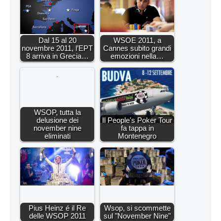
Dal 15 al 20
WSOE 2011, a
novembre 2011, l’EPT
Cannes subito grandi
8 arriva in Grecia…
emozioni nella…
WSOP, tutta la
delusione dei
Il People's Poker Tour
november nine
fa tappa in
eliminati
Montenegro
Pius Heinz é il Re
Wsop, si scommette
delle WSOP 2011
sul "November Nine"