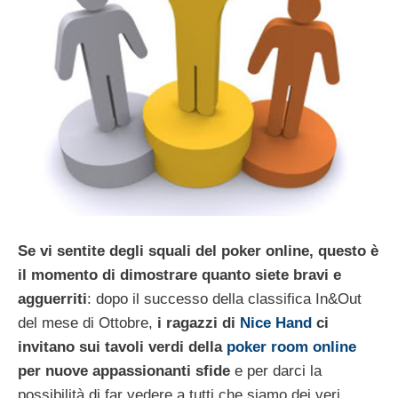
Se vi sentite degli squali del poker online, questo è
il momento di dimostrare quanto siete bravi e
agguerriti
: dopo il successo della classifica In&Out
del mese di Ottobre,
i ragazzi di
Nice Hand
ci
invitano sui tavoli verdi della
poker room online
per nuove appassionanti sfide
e per darci la
possibilità di far vedere a tutti che siamo dei veri