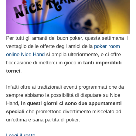
Per tutti gli amanti del buon poker, questa settimana il
ventaglio delle offerte degli amici della
poker room
online
Nice Hand
si amplia ulteriormente, e ci offre
l’occasione di metterci in gioco in
tanti imperdibili
tornei
.
Infatti oltre ai tradizionali eventi programmati che da
sempre abbiamo la possibilità di disputare su Nice
Hand,
in questi giorni ci sono due appuntamenti
speciali
che promettono divertimento miscelato ad
un’ottima e sana partita di poker.
Leggi il resto