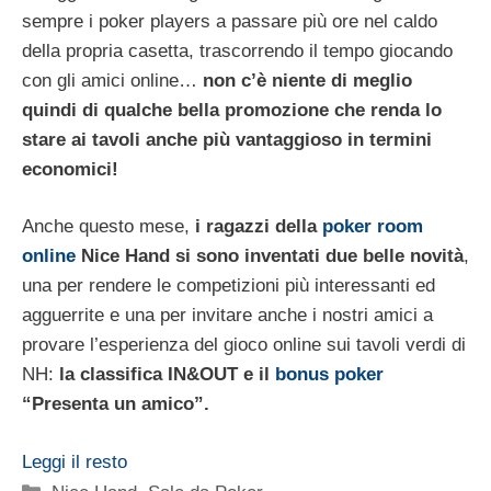
sempre i poker players a passare più ore nel caldo
della propria casetta, trascorrendo il tempo giocando
con gli amici online…
non c’è niente di meglio
quindi di qualche bella promozione che renda lo
stare ai tavoli anche più vantaggioso in termini
economici!
Anche questo mese,
i ragazzi della
poker room
online
Nice Hand si sono inventati due belle novità
,
una per rendere le competizioni più interessanti ed
agguerrite e una per invitare anche i nostri amici a
provare l’esperienza del gioco online sui tavoli verdi di
NH:
la classifica IN&OUT e il
bonus poker
“Presenta un amico”.
Leggi il resto
Categorie