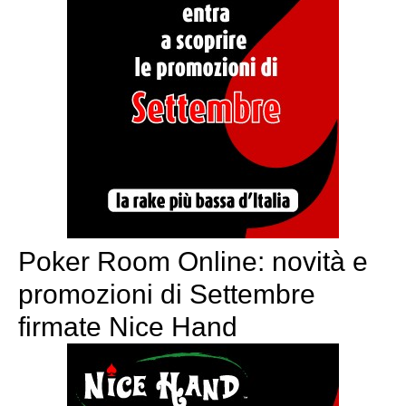
Poker Room Online: novità e
promozioni di Settembre
firmate Nice Hand