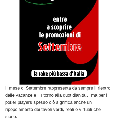
Il mese di Settembre rappresenta da sempre il rientro
dalle vacanze e il ritorno alla quotidianità… ma per i
poker players spesso ciò significa anche un
ripopolamento dei tavoli verdi, reali o virtuali che
siano.