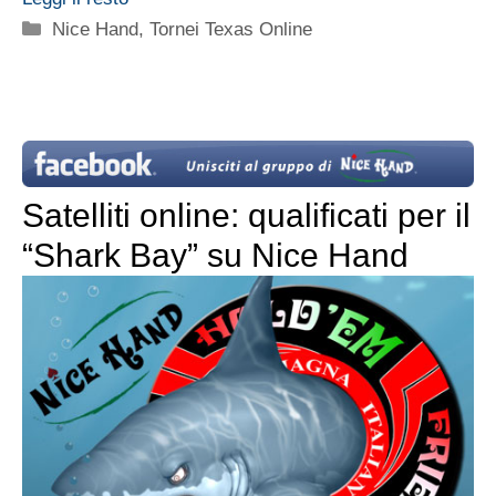
Categorie
Nice Hand
,
Tornei Texas Online
Satelliti online: qualificati per il
“Shark Bay” su Nice Hand