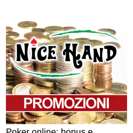
Poker online: bonus e