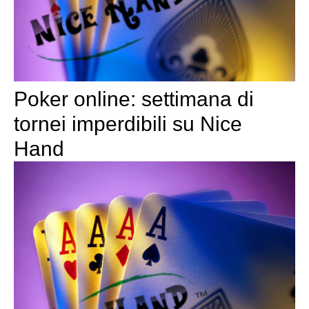
Poker online: settimana di
tornei imperdibili su Nice
Hand