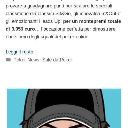
provare a guadagnare punti per scalare le speciali
classifiche dei classici Sit&Go, gli innovativi In&Out e
gli emozionanti Heads Up,
per un montepremi totale
di 3.950 euro
… l’occasione perfetta per dimostrare
che siamo degli squali del poker online.
Leggi il resto
Categorie
Poker News
,
Sale da Poker