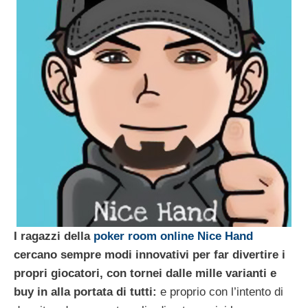
I ragazzi della
poker room online
Nice Hand
cercano sempre modi innovativi per far divertire i
propri giocatori, con tornei dalle mille varianti e
buy in alla portata di tutti:
e proprio con l’intento di