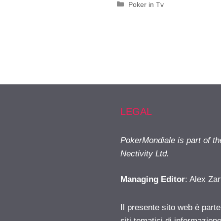
Categorie
Poker in Tv
LEGAL
PokerMondiale is part of t
Nectivity Ltd.
Managing Editor
: Alex Zar
Il presente sito web è part
siti tematici di informazion