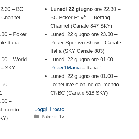
2.30 – BC
Lunedì 22 giugno
ore 22.30 –
g Channel
BC Poker Privè – Betting
Channel (Canale 847 SKY)
3.30 – Poker
Lunedì 22 giugno ore 23.30 –
e Italia
Poker Sportivo Show – Canale
Italia (SKY Canale 883)
0.00 – World
Lunedì 22 giugno ore 01.00 –
5 – SKY
Poker1Mania
– Italia 1
Lunedì 22 giugno ore 01.00 –
0.50 –
Tornei live e online dal mondo –
1
CNBC (Canale 518 SKY)
1.00 –
Leggi il resto
dal mondo –
Categorie
Poker in Tv
KY)