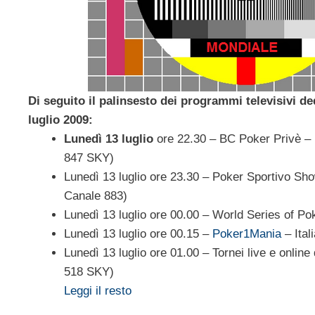
Di seguito il palinsesto dei programmi televisivi ded
luglio 2009:
Lunedì 13 luglio
ore 22.30 – BC Poker Privè –
847 SKY)
Lunedì 13 luglio ore 23.30 – Poker Sportivo Sho
Canale 883)
Lunedì 13 luglio ore 00.00 – World Series of P
Lunedì 13 luglio ore 00.15 –
Poker1Mania
– Ital
Lunedì 13 luglio ore 01.00 – Tornei live e onli
518 SKY)
Leggi il resto