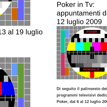
Poker in Tv:
appuntamenti da
12 luglio 2009
3 al 19 luglio
Di seguito il palinsesto de
programmi televisivi dedic
Poker, dal 6 al 12 luglio 20