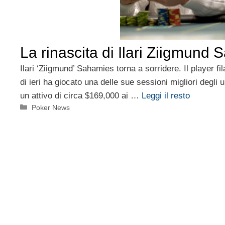
La rinascita di Ilari Ziigmund
Ilari ‘Ziigmund’ Sahamies torna a sorridere. Il player fil
di ieri ha giocato una delle sue sessioni migliori degli
un attivo di circa $169,000 ai …
Leggi il resto
Categorie
Poker News