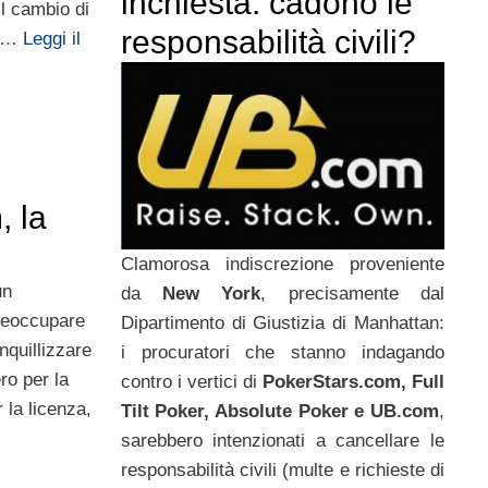
inchiesta: cadono le
l cambio di
responsabilità civili?
e …
Leggi il
, la
Clamorosa indiscrezione proveniente
un
da
New York
, precisamente dal
reoccupare
Dipartimento di Giustizia di Manhattan:
anquillizzare
i procuratori che stanno indagando
ro per la
contro i vertici di
PokerStars.com, Full
 la licenza,
Tilt Poker, Absolute Poker e UB.com
,
sarebbero intenzionati a cancellare le
responsabilità civili (multe e richieste di