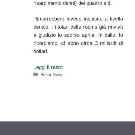
risarcimento danni) dei quattro siti.
Rimarrebbero invece inquisiti, a livello
penale, i titolari delle rooms già rinviati
a giudizio lo scorso aprile. In ballo, lo
ricordiamo, ci sono circa 3 miliardi di
dollari.
Leggi il resto
Categorie
Poker News