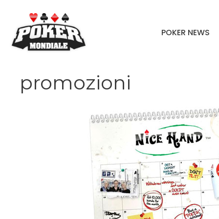
Vai
al
POKER NEWS
contenuto
promozioni