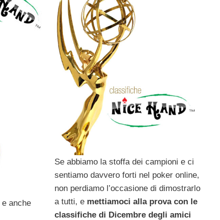
Se abbiamo la stoffa dei campioni e ci
sentiamo davvero forti nel poker online,
non perdiamo l’occasione di dimostrarlo
a tutti, e
mettiamoci alla prova con le
 e anche
classifiche di Dicembre degli amici