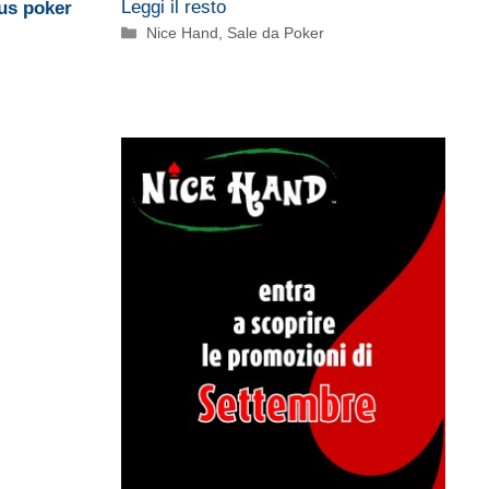
Leggi il resto
us poker
Categorie
Nice Hand
,
Sale da Poker