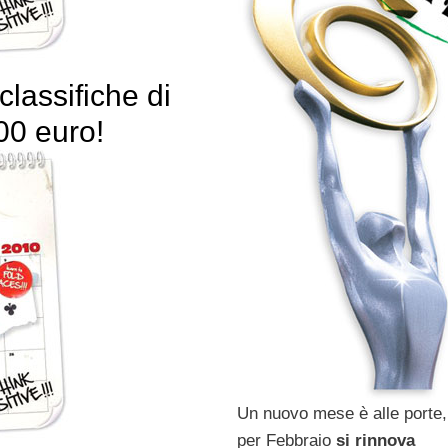
lassifiche di
00 euro!
Un nuovo mese è alle porte,
per Febbraio
si rinnova