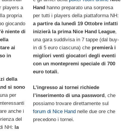
r players a
Hand
hanno preparato una sorpresa
lla propria
per tutti i players della piattaforma NH:
mpo giocando
a partire da lunedì 19 Ottobre infatti
’è niente di
inizierà la prima Nice Hand League
,
ella
una gara suddivisa in 7 tappe (dal buy-
tare ai
in di 5 euro ciascuna) che
premierà i
so in
migliori venti giocatori degli eventi
con un montepremi speciale di 700
euro totali.
zi della
nd si sono
L’ingresso ai tornei richiede
 una per
l’inserimento di una password
, che
interessanti
possiamo trovare direttamente sul
tare anche i
forum di Nice Hand
nelle due ore che
erienza del
precedono i tornei.
 di NH:
la