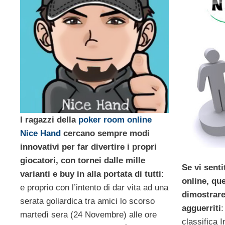
I ragazzi della
poker room online
Nice Hand
cercano sempre modi
innovativi per far divertire i propri
giocatori, con tornei dalle mille
Se vi senti
varianti e buy in alla portata di tutti:
online, qu
e proprio con l’intento di dar vita ad una
dimostrare
serata goliardica tra amici lo scorso
agguerriti
:
martedì sera (24 Novembre) alle ore
classifica 