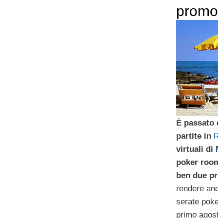
promo
È passato 
partite in
virtuali di
poker room
ben due pr
rendere anc
serate poke
primo agost