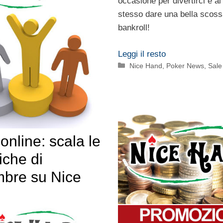
occasione per divertirci e a
stesso dare una bella scoss
bankroll!
Leggi il resto
Categorie
Nice Hand
,
Poker News
,
Sale
online: scala le
fiche di
bre su Nice