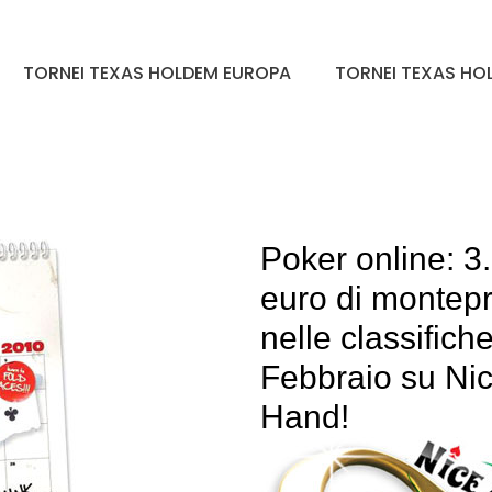
TORNEI TEXAS HOLDEM EUROPA
TORNEI TEXAS HOL
Poker online: 3
euro di montep
nelle classifiche
Febbraio su Ni
Hand!