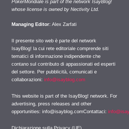
PokerMondiale is part of the network IsayBlog!
whose license is owned by Nectivity Ltd.
Managing Editor
: Alex Zarfati
Il presente sito web è parte del network
IsayBlog! la cui rete editoriale comprende siti
tematici di informazione indipendente che
contano sul contributo di appassionati ed esperti
del settore. Per pubblicità, comunicati e
collaborazioni:
info@isayblog.com
This website is part of the IsayBlog! network. For
advertising, press releases and other
opportunities:
info@isayblog.comContattaci
:
info@isa
Dichiarazione sulla Privacy (UE)