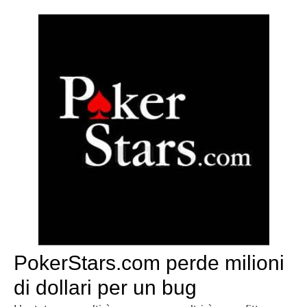
PokerStars.com perde milioni
di dollari per un bug