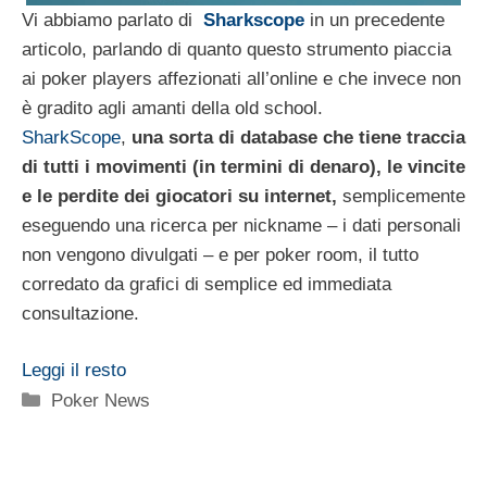
Vi abbiamo parlato di
Sharkscope
in un precedente
articolo, parlando di quanto questo strumento piaccia
ai poker players affezionati all’online e che invece non
è gradito agli amanti della old school.
SharkScope
,
una sorta di database che tiene traccia
di tutti i movimenti (in termini di denaro), le vincite
e le perdite dei giocatori su internet,
semplicemente
eseguendo una ricerca per nickname – i dati personali
non vengono divulgati – e per poker room, il tutto
corredato da grafici di semplice ed immediata
consultazione.
Leggi il resto
Categorie
Poker News