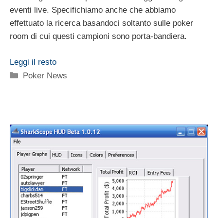
eventi live. Specifichiamo anche che abbiamo
effettuato la ricerca basandoci soltanto sulle poker
room di cui questi campioni sono porta-bandiera.
Leggi il resto
Categorie
Poker News