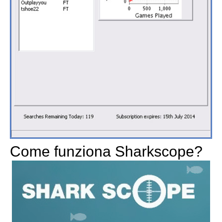
Come funziona Sharkscope?