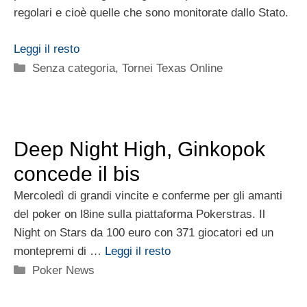
regolari e cioè quelle che sono monitorate dallo Stato.
Leggi il resto
Categorie
Senza categoria
,
Tornei Texas Online
Deep Night High, Ginkopok
concede il bis
Mercoledì di grandi vincite e conferme per gli amanti
del poker on l8ine sulla piattaforma Pokerstras. Il
Night on Stars da 100 euro con 371 giocatori ed un
montepremi di …
Leggi il resto
Categorie
Poker News