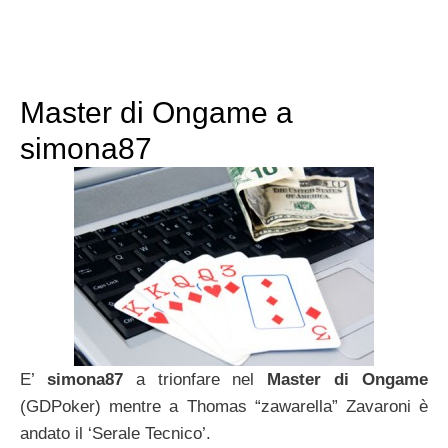
Master di Ongame a
simona87
E’
simona87
a trionfare nel
Master di Ongame
(GDPoker) mentre a Thomas “zawarella” Zavaroni è
andato il ‘Serale Tecnico’.