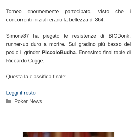
Torneo enormemente partecipato, visto che i
concorrenti iniziali erano la bellezza di 864.
Simona87 ha piegato le resistenze di BIGDonk,
runner-up duro a morire. Sul gradino più basso del
podio il grinder
PiccoloBudha
. Ennesimo final table di
Riccardo Cugge.
Questa la classifica finale:
Leggi il resto
Categorie
Poker News