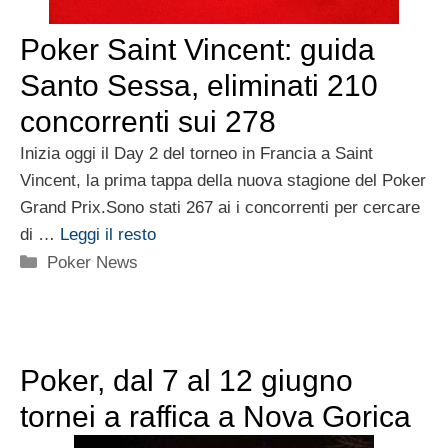
Poker Saint Vincent: guida
Santo Sessa, eliminati 210
concorrenti sui 278
Inizia oggi il Day 2 del torneo in Francia a Saint
Vincent, la prima tappa della nuova stagione del Poker
Grand Prix.Sono stati 267 ai i concorrenti per cercare
di …
Leggi il resto
Categorie
Poker News
Poker, dal 7 al 12 giugno
tornei a raffica a Nova Gorica