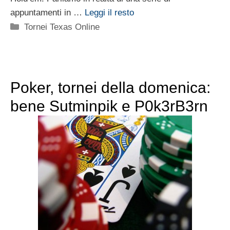
appuntamenti in …
Leggi il resto
Categorie
Tornei Texas Online
Poker, tornei della domenica:
bene Sutminpik e P0k3rB3rn