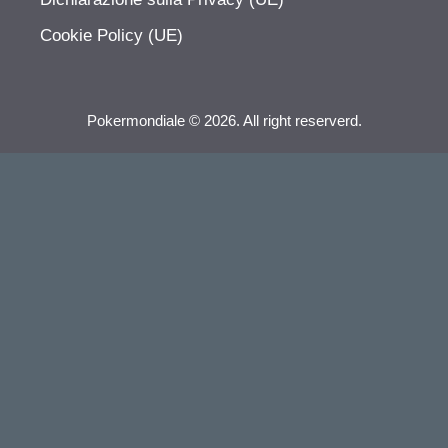
Cookie Policy (UE)
Pokermondiale © 2026. All right reserverd.