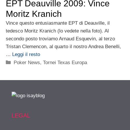
EPT Deauville 2009: Vince
Moritz Kranich
Vince questo entusiasmante EPT di Deauville, il
tedesco Moritz Kranich (lo vedete nella foto). Al
secondo posto troviamo Arnaud Esquevin, al terzo
Tristan Clemencon, al quarto il nostro Andrea Benelli,
…
Leggi il resto
Categorie
Poker News
,
Tornei Texas Europa
LEGAL