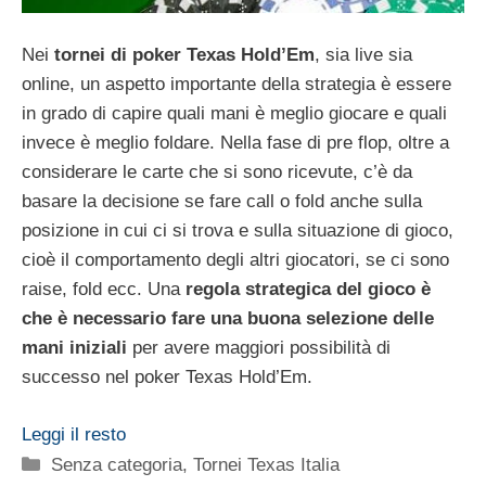
Nei
tornei di poker Texas Hold’Em
, sia live sia
online, un aspetto importante della strategia è essere
in grado di capire quali mani è meglio giocare e quali
invece è meglio foldare. Nella fase di pre flop, oltre a
considerare le carte che si sono ricevute, c’è da
basare la decisione se fare call o fold anche sulla
posizione in cui ci si trova e sulla situazione di gioco,
cioè il comportamento degli altri giocatori, se ci sono
raise, fold ecc. Una
regola strategica del gioco è
che è necessario fare una buona selezione delle
mani iniziali
per avere maggiori possibilità di
successo nel poker Texas Hold’Em.
Leggi il resto
Categorie
Senza categoria
,
Tornei Texas Italia