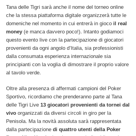
Tana delle Tigri sarà anche il nome del torneo online
che la stessa piattaforma digitale organizzerà tutte le
domeniche nel momento in cui entrerà in gioco
il real
money
(e manca davvero poco!). Intanto godiamoci
questo evento live con la partecipazione di giocatori
provenienti da ogni angolo d’Italia, sia professionisti
dalla consumata esperienza internazionale sia
principianti con la voglia di dimostrare il proprio valore
al tavolo verde.
Oltre alla presenza di affermati campioni del Poker
Sportivo, ricordiamo che prenderanno parte al Tana
delle Tigri Live
13 giocatori provenienti da tornei dal
vivo
organizzati da diversi circoli in giro per la
Penisola. Ma la novità assoluta sarà rappresentata
dalla partecipazione
di quattro utenti della Poker