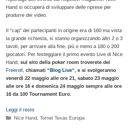
Hand si occuperà di sviluppare delle riprese per
produrre dei video.
Il “cap” dei partecipanti in origine era di 160 ma vista
la grande richiesta, si stanno organizzando altri 2 o 3
tavoli, per arrivare alla fine, più o meno a 180 o 200
giocatori. Per festeggiare il primo evento Live di Nice
Hand,
sul sito della poker room troverete dei
Freeroll
,
chiamati “
Blog Live
“, e si svolgeranno
venerdì 22 maggio alle ore 21, sabato 23 maggio
alle ore 16 e domenica 24 maggio sempre alle ore
16 da 100 Tournament Euro.
Leggi il resto
Categorie
Nice Hand
,
Tornei Texas Europa