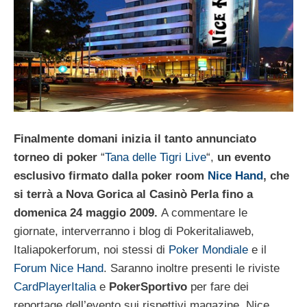
Finalmente domani inizia il tanto annunciato
torneo di poker
“
Tana delle Tigri Live
“,
un evento
esclusivo firmato dalla poker room
Nice Hand
, che
si terrà a Nova Gorica al Casinò Perla fino a
domenica 24 maggio 2009.
A commentare le
giornate, interverranno i blog di Pokeritaliaweb,
Italiapokerforum, noi stessi di
Poker Mondiale
e il
Forum Nice Hand
. Saranno inoltre presenti le riviste
CardPlayerItalia
e
PokerSportivo
per fare dei
reportage dell’evento sui rispettivi magazine. Nice