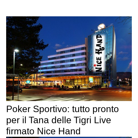
Poker Sportivo: tutto pronto
per il Tana delle Tigri Live
firmato Nice Hand