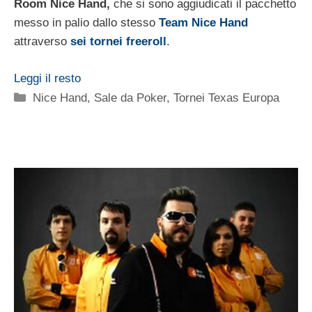
Room Nice Hand,
che si sono aggiudicati il pacchetto
messo in palio dallo stesso
Team Nice Hand
attraverso
sei tornei freeroll
.
Leggi il resto
Categorie
Nice Hand
,
Sale da Poker
,
Tornei Texas Europa