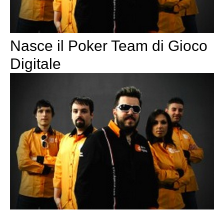
Nasce il Poker Team di Gioco
Digitale