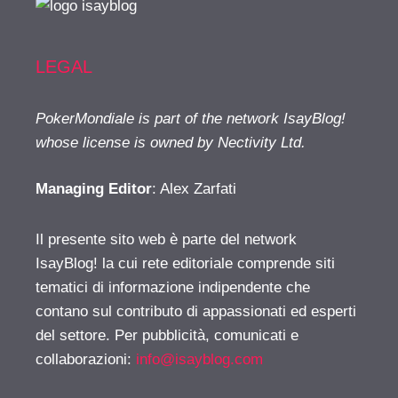
LEGAL
PokerMondiale is part of the network IsayBlog!
whose license is owned by Nectivity Ltd.
Managing Editor
: Alex Zarfati
Il presente sito web è parte del network
IsayBlog! la cui rete editoriale comprende siti
tematici di informazione indipendente che
contano sul contributo di appassionati ed esperti
del settore. Per pubblicità, comunicati e
collaborazioni:
info@isayblog.com