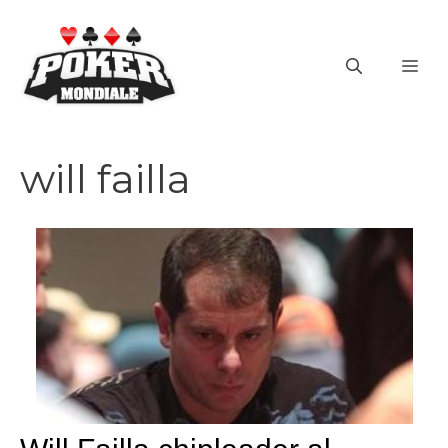
Vai
al
ME
contenuto
will failla