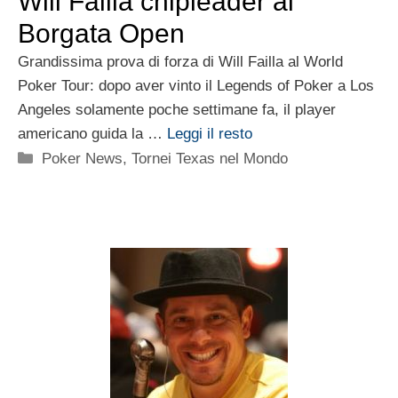
Will Failla chipleader al
Borgata Open
Grandissima prova di forza di Will Failla al World
Poker Tour: dopo aver vinto il Legends of Poker a Los
Angeles solamente poche settimane fa, il player
americano guida la …
Leggi il resto
Categorie
Poker News
,
Tornei Texas nel Mondo