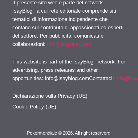
Il presente sito web è parte del network
IsayBlog! la cui rete editoriale comprende siti
tematici di informazione indipendente che
contano sul contributo di appassionati ed esperti
del settore. Per pubblicità, comunicati e
collaborazioni:
info@isayblog.com
This website is part of the IsayBlog! network. For
advertising, press releases and other
opportunities:
info@isayblog.comContattaci
:
info@isa
Dichiarazione sulla Privacy (UE)
Cookie Policy (UE)
Pokermondiale © 2026. All right reserverd.