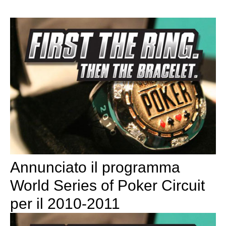
Annunciato il programma
World Series of Poker Circuit
per il 2010-2011