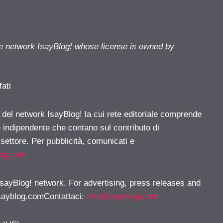
he network IsayBlog! whose license is owned by
fati
e del network IsayBlog! la cui rete editoriale comprende
e indipendente che contano sul contributo di
 settore. Per pubblicità, comunicati e
log.com
 IsayBlog! network. For advertising, press releases and
sayblog.comContattaci
:
info@isayblog.com