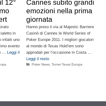
il 12°
Cannes subito grandi
imo
emozioni nella prima
rt
giornata
orato
Hanno preso il via al Majestic Barriere
ialetto in
Casinò di Cannes le World Series of
 infatti uno
Poker Europe 2011. I migliori giocatori
primo evento
al mondo di Texas Hold’em sono
pe …
Leggi il
approdati per l’occasione in Costa …
Leggi il resto
Categorie
ropa
Poker News
,
Tornei Texas Europa