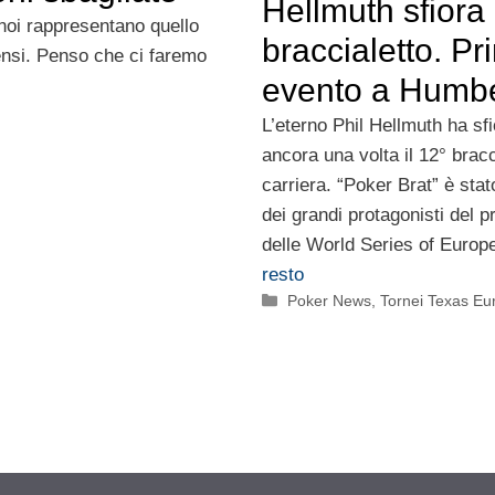
Hellmuth sfiora 
noi rappresentano quello
braccialetto. Pr
ensi. Penso che ci faremo
evento a Humbe
L’eterno Phil Hellmuth ha sfi
ancora una volta il 12° bracc
carriera. “Poker Brat” è stato
dei grandi protagonisti del 
delle World Series of Euro
resto
Categorie
Poker News
,
Tornei Texas Eu