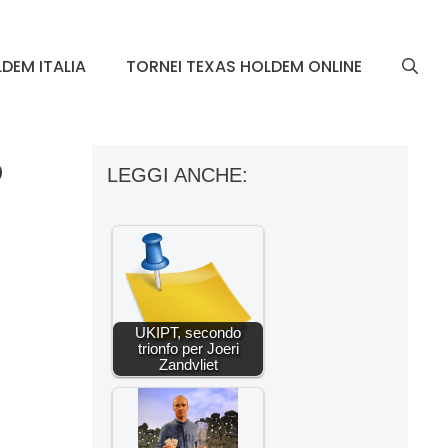
DEM ITALIA
TORNEI TEXAS HOLDEM ONLINE
o
LEGGI ANCHE:
UKIPT, secondo
trionfo per Joeri
Zandvliet