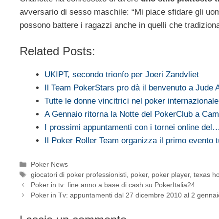
avversario di sesso maschile: “Mi piace sfidare gli uom
possono battere i ragazzi anche in quelli che tradizion
Related Posts:
UKIPT, secondo trionfo per Joeri Zandvliet
Il Team PokerStars pro dà il benvenuto a Jude 
Tutte le donne vincitrici nel poker internazionale
A Gennaio ritorna la Notte del PokerClub a Camp
I prossimi appuntamenti con i tornei online del
Il Poker Roller Team organizza il primo evento 
Categorie
Poker News
Tag
giocatori di poker professionisti
,
poker
,
poker player
,
texas h
Poker in tv: fine anno a base di cash su PokerItalia24
Poker in Tv: appuntamenti dal 27 dicembre 2010 al 2 genna