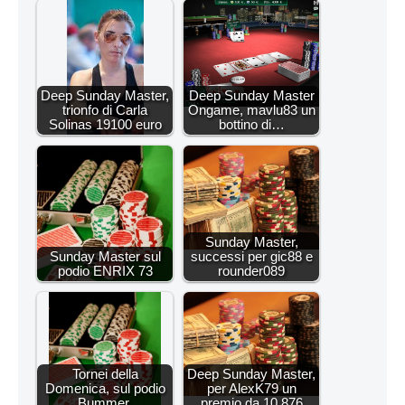
Deep Sunday Master,
Deep Sunday Master
trionfo di Carla
Ongame, mavlu83 un
Solinas 19100 euro
bottino di…
Sunday Master,
Sunday Master sul
successi per gic88 e
podio ENRIX 73
rounder089
Tornei della
Deep Sunday Master,
Domenica, sul podio
per AlexK79 un
Bummer,
premio da 10.876