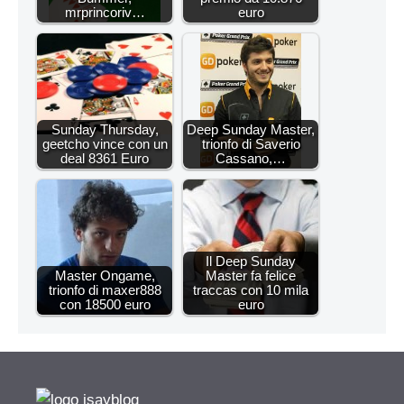
mrprincoriv…
euro
Sunday Thursday,
Deep Sunday Master,
geetcho vince con un
trionfo di Saverio
deal 8361 Euro
Cassano,…
Il Deep Sunday
Master Ongame,
Master fa felice
trionfo di maxer888
traccas con 10 mila
con 18500 euro
euro