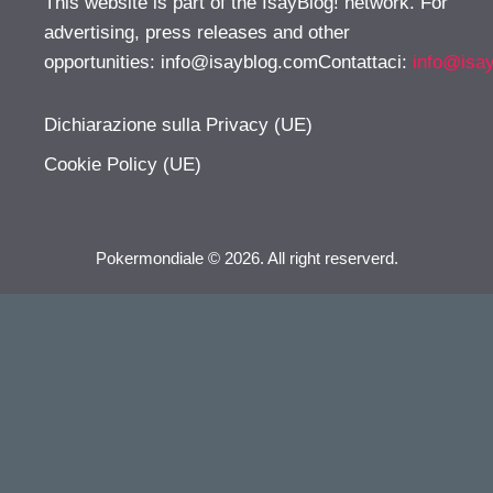
This website is part of the IsayBlog! network. For
advertising, press releases and other
opportunities:
info@isayblog.comContattaci
:
info@isa
Dichiarazione sulla Privacy (UE)
Cookie Policy (UE)
Pokermondiale © 2026. All right reserverd.