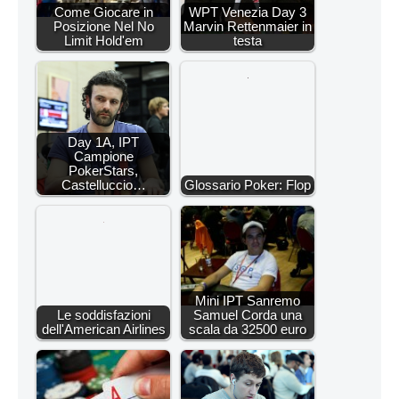
Come Giocare in
WPT Venezia Day 3
Posizione Nel No
Marvin Rettenmaier in
Limit Hold'em
testa
Day 1A, IPT
Campione
PokerStars,
Castelluccio…
Glossario Poker: Flop
Mini IPT Sanremo
Le soddisfazioni
Samuel Corda una
dell'American Airlines
scala da 32500 euro