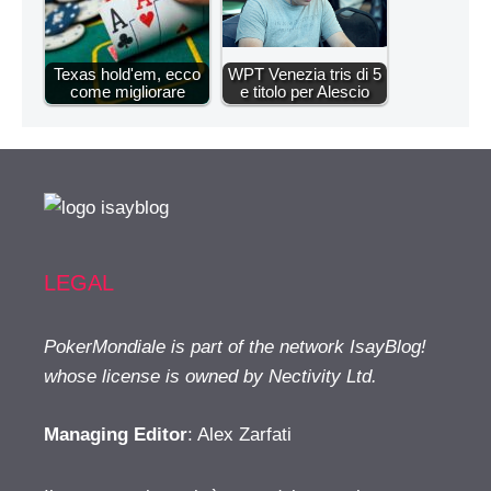
Texas hold'em, ecco
WPT Venezia tris di 5
come migliorare
e titolo per Alescio
LEGAL
PokerMondiale is part of the network IsayBlog!
whose license is owned by Nectivity Ltd.
Managing Editor
: Alex Zarfati