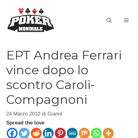
Vai
al
ME
contenuto
EPT Andrea Ferrari
vince dopo lo
scontro Caroli-
Compagnoni
24 Marzo 2012
di
Gianni
Spread the love