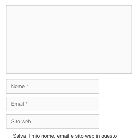
Commento
Nome
Email
Sito
web
Salva il mio nome, email e sito web in questo