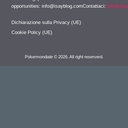
opportunities:
info@isayblog.comContattaci
:
info@isa
Dichiarazione sulla Privacy (UE)
Cookie Policy (UE)
Pokermondiale © 2026. All right reserverd.