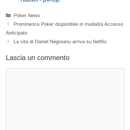
Hold'em - pre-flop
Categorie
Poker News
Prominence Poker disponibile in modalità Accesso
Anticipato
La vita di Daniel Negreanu arriva su Netflix
Lascia un commento
Commento