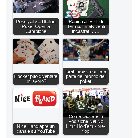
Poker, al via l'Italian
Rapina all'EPT di
Poker Open a
Berlino: i malviventi
Campione
incastrati……
Ibrahimovic non farà
Il poker può diventare
parte del mondo del
un lavoro?
poker
Come Giocare in
Posizione Nel No
Nice Hand apre un
Limit Hold'em - pre-
canale su YouTube
flop