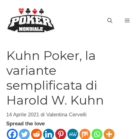
Vai
al
ME
contenuto
Kuhn Poker, la
variante
semplificata di
Harold W. Kuhn
14 Aprile 2021
di
Valentina Cervelli
Spread the love