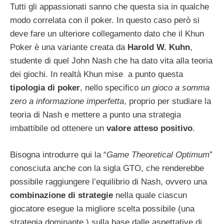
Tutti gli appassionati sanno che questa sia in qualche
modo correlata con il poker. In questo caso però si
deve fare un ulteriore collegamento dato che il Khun
Poker è una variante creata da
Harold W. Kuhn
,
studente di quel John Nash che ha dato vita alla teoria
dei giochi. In realtà Khun mise a punto questa
tipologia di poker
, nello specifico
un gioco a somma
zero a informazione imperfetta
, proprio per studiare la
teoria di Nash e mettere a punto una strategia
imbattibile od ottenere un
valore atteso positivo
.
Bisogna introdurre qui la “
Game Theoretical Optimum
”
conosciuta anche con la sigla GTO, che renderebbe
possibile raggiungere l’equilibrio di Nash, ovvero una
combinazione di strategie
nella quale ciascun
giocatore esegue la migliore scelta possibile (una
strategia dominante ) sulla base dalle aspettative di