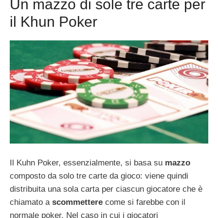
Un mazzo di sole tre carte per
il Khun Poker
Il Kuhn Poker, essenzialmente, si basa su
mazzo
composto da solo tre carte da gioco: viene quindi
distribuita una sola carta per ciascun giocatore che è
chiamato a
scommettere
come si farebbe con il
normale poker. Nel caso in cui i giocatori