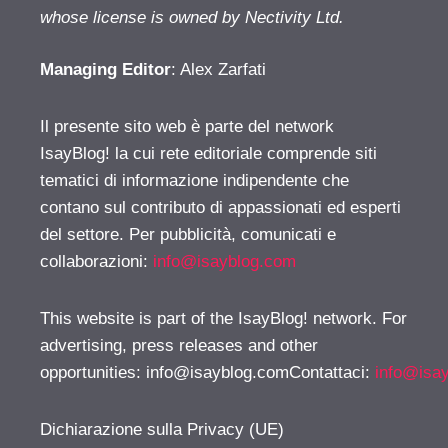
whose license is owned by Nectivity Ltd.
Managing Editor
: Alex Zarfati
Il presente sito web è parte del network
IsayBlog! la cui rete editoriale comprende siti
tematici di informazione indipendente che
contano sul contributo di appassionati ed esperti
del settore. Per pubblicità, comunicati e
collaborazioni:
info@isayblog.com
This website is part of the IsayBlog! network. For
advertising, press releases and other
opportunities:
info@isayblog.comContattaci
:
info@isa
Dichiarazione sulla Privacy (UE)