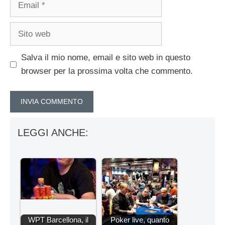
Sito
web
Salva il mio nome, email e sito web in questo
browser per la prossima volta che commento.
LEGGI ANCHE:
WPT Barcellona, il
Poker live, quanto