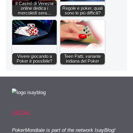
Il Casinò di Venezia
online dedica i
Regole e poker, quali
mercoledì sera…
sono le più difficili?
Vivere giocando a
Teen Patti, variante
Poker è possibile?
indiana del Poker
LEGAL
PokerMondiale is part of the network IsayBlog!