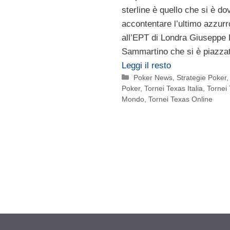
sterline è quello che si è do
accontentare l’ultimo azzurro
all’EPT di Londra Giuseppe 
Sammartino che si è piazza
Leggi il resto
Categorie
Poker News
,
Strategie Poker
Poker
,
Tornei Texas Italia
,
Tornei 
Mondo
,
Tornei Texas Online