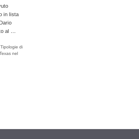
vuto
 in lista
Dario
to al …
,
Tipologie di
Texas nel