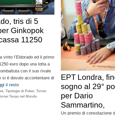
do, tris di 5
per Ginkopok
ncassa 11250
 vinto l’Eldorado ed il primo
1250 euro dopo una lotta a
ombattuta con il suo rivale
EPT Londra, fin
e si è dovuto accontentare di
sogno al 29° po
gi il resto
ws
,
Tipologie di Poker
,
Tornei
per Dario
Tornei Texas nel Mondo
Sammartino,
Un premio di consolazione d