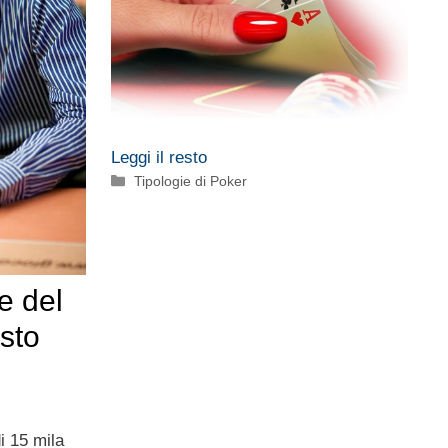
Leggi il resto
Categorie
Tipologie di Poker
e del
sto
i 15 mila