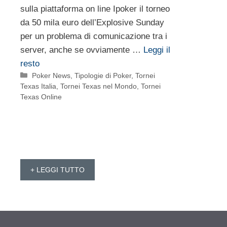
sulla piattaforma on line Ipoker il torneo
da 50 mila euro dell’Explosive Sunday
per un problema di comunicazione tra i
server, anche se ovviamente …
Leggi il
resto
Categorie
Poker News
,
Tipologie di Poker
,
Tornei
Texas Italia
,
Tornei Texas nel Mondo
,
Tornei
Texas Online
+ LEGGI TUTTO