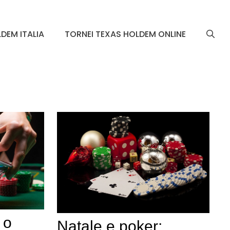
DEM ITALIA
TORNEI TEXAS HOLDEM ONLINE
 o
Natale e poker: