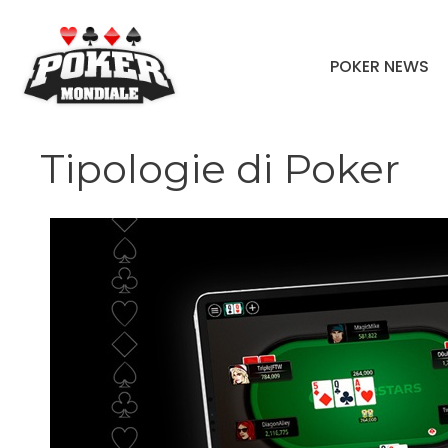
Vai
al
POKER NEWS
contenuto
Tipologie di Poker