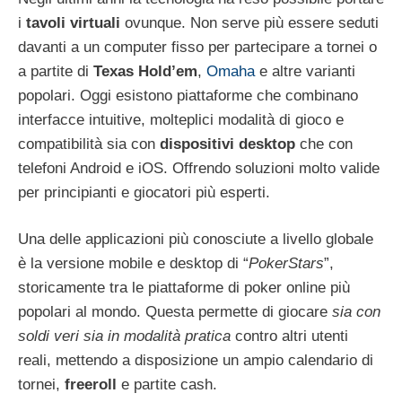
i
tavoli virtuali
ovunque. Non serve più essere seduti
davanti a un computer fisso per partecipare a tornei o
a partite di
Texas Hold’em
,
Omaha
e altre varianti
popolari. Oggi esistono piattaforme che combinano
interfacce intuitive, molteplici modalità di gioco e
compatibilità sia con
dispositivi desktop
che con
telefoni Android e iOS. Offrendo soluzioni molto valide
per principianti e giocatori più esperti.
Una delle applicazioni più conosciute a livello globale
è la versione mobile e desktop di “
PokerStars
”,
storicamente tra le piattaforme di poker online più
popolari al mondo. Questa permette di giocare
sia con
soldi veri sia in modalità pratica
contro altri utenti
reali, mettendo a disposizione un ampio calendario di
tornei,
freeroll
e partite cash.