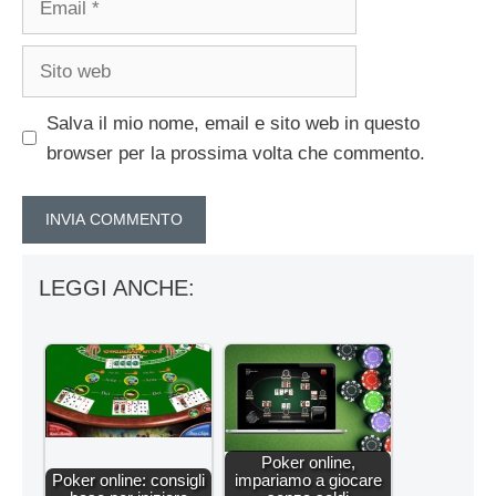
Sito
web
Salva il mio nome, email e sito web in questo
browser per la prossima volta che commento.
LEGGI ANCHE:
Poker online,
Poker online: consigli
impariamo a giocare