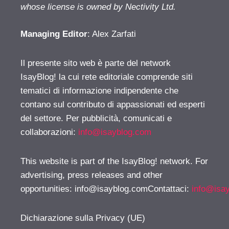
whose license is owned by Nectivity Ltd.
Managing Editor
: Alex Zarfati
Il presente sito web è parte del network
IsayBlog! la cui rete editoriale comprende siti
tematici di informazione indipendente che
contano sul contributo di appassionati ed esperti
del settore. Per pubblicità, comunicati e
collaborazioni:
info@isayblog.com
This website is part of the IsayBlog! network. For
advertising, press releases and other
opportunities:
info@isayblog.comContattaci
:
info@isa
Dichiarazione sulla Privacy (UE)