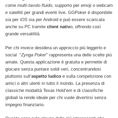
come
multi-tavolo fluido
, supporto per emoji o webcam
e satelliti per grandi eventi live. GGPoker è disponibile
sia per iOS sia per Android e può essere scaricata
anche su PC tramite
client nativ
o, offrendo così
grande versatilità.
Per chi invece desidera un approccio più leggerlo e
social “
Zynga Poker
” rappresenta una delle scelte più
amate. Questa applicazione è gratuita e permette di
giocare senza puntare soldi veri, concentrandosi
piuttosto sull’
aspetto ludico
e sulla competizione con
amici o altri utenti in tutto il mondo. La presenza di
classiche modalità Texas Hold’em e di classifiche
globali la rende ideale per chi vuole divertirsi senza
impegno finanziario.