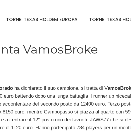
TORNEI TEXAS HOLDEM EUROPA
TORNEI TEXAS HOL
punta VamosBroke
orado
ha dichiarato il suo campione, si tratta di V
amosBrok
 euro battendo dopo una lunga battaglia il runner up nicecal
e accontentare del secondo posto da 12400 euro. Terzo post
 8150 euro, mentre Gambopasso si piazza al quarto con 59
e a centrare il 12° posto uno dei favoriti, JAWS77 che si de
re di 1120 euro. Hanno partecipato 784 players per un mont