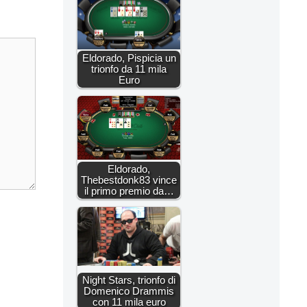
Eldorado, Pispicia un
trionfo da 11 mila
Euro
Eldorado,
Thebestdonk83 vince
il primo premio da…
Night Stars, trionfo di
Domenico Drammis
con 11 mila euro