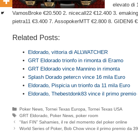
elevato di 
VamosBroke €20.500 2. nicecall22 €12.400 3. emaki
pietra11 €3.400 7. AssopokerMTT €2.800 8. GIDEN6 €
Related Posts:
Eldorado, vittoria di ALLWATCHER
GRT Eldorado trionfo in rimonta di Eramo
GRT Eldorado vince Mannino in rimonta
Splash Dorado petercn vince 16 mila Euro
Eldorado, Pispicia un trionfo da 11 mila Euro
Eldorado, Thebestdonk83 vince il primo premi
Categorie
Poker News
,
Tornei Texas Europa
,
Tornei Texas USA
Tag
GRT Eldorado
,
Poker News
,
poker room
“Ilari FIN” Sahamies, il re del momento del poker online
World Series of Poker, Bob Chow vince il primo premio da 3