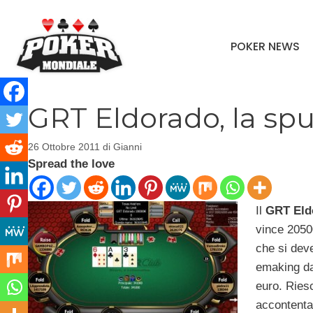
Vai
al
POKER NEWS
contenuto
GRT Eldorado, la s
26 Ottobre 2011
di
Gianni
Spread the love
Il
GRT Eld
vince 20500
che si dev
emaking da
euro. Riesc
accontenta