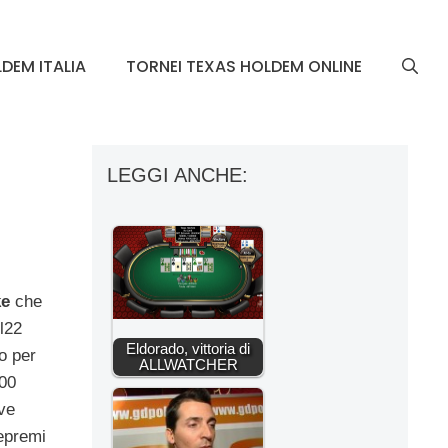
DEM ITALIA
TORNEI TEXAS HOLDEM ONLINE
LEGGI ANCHE:
e
che
l22
Eldorado, vittoria di
o per
ALLWATCHER
00
ve
epremi