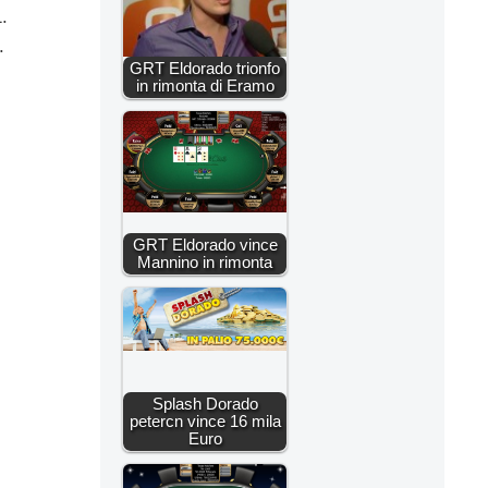
.
.
GRT Eldorado trionfo
in rimonta di Eramo
GRT Eldorado vince
Mannino in rimonta
Splash Dorado
petercn vince 16 mila
Euro