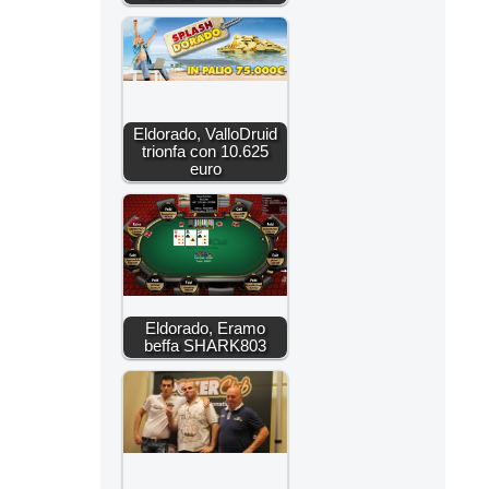
Eldorado, ValloDruid
trionfa con 10.625
euro
Eldorado, Eramo
beffa SHARK803