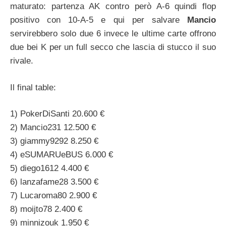
maturato: partenza AK contro però A-6 quindi flop
positivo con 10-A-5 e qui per salvare
Mancio
servirebbero solo due 6 invece le ultime carte offrono
due bei K per un full secco che lascia di stucco il suo
rivale.
Il final table:
1) PokerDiSanti 20.600 €
2) Mancio231 12.500 €
3) giammy9292 8.250 €
4) eSUMARUeBUS 6.000 €
5) diego1612 4.400 €
6) lanzafame28 3.500 €
7) Lucaroma80 2.900 €
8) moijto78 2.400 €
9) minnizouk 1.950 €