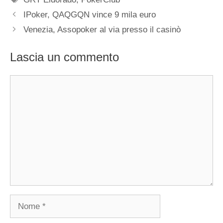
IPoker, QAQGQN vince 9 mila euro
Venezia, Assopoker al via presso il casinò
Lascia un commento
Commento
Nome