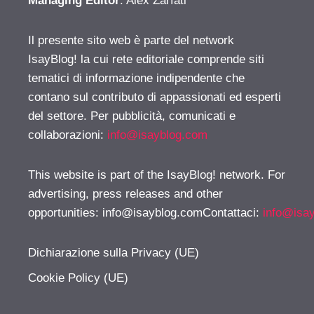
Managing Editor
: Alex Zarfati
Il presente sito web è parte del network
IsayBlog! la cui rete editoriale comprende siti
tematici di informazione indipendente che
contano sul contributo di appassionati ed esperti
del settore. Per pubblicità, comunicati e
collaborazioni:
info@isayblog.com
This website is part of the IsayBlog! network. For
advertising, press releases and other
opportunities:
info@isayblog.comContattaci
:
info@isa
Dichiarazione sulla Privacy (UE)
Cookie Policy (UE)