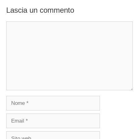
Lascia un commento
Commento
Nome
Email
Sito