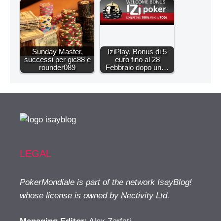
Sunday Master,
IziPlay, Bonus di 5
successi per gic88 e
euro fino al 28
rounder089
Febbraio dopo un…
LEGAL
PokerMondiale is part of the network IsayBlog!
whose license is owned by Nectivity Ltd.