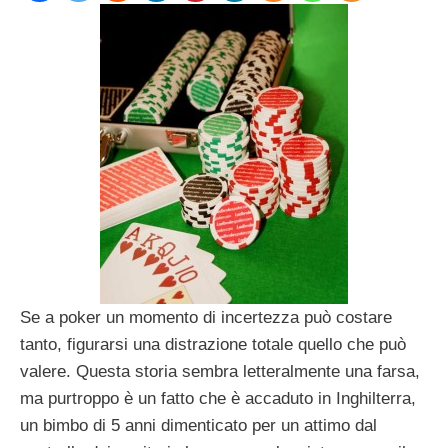
Se a poker un momento di incertezza può costare
tanto, figurarsi una distrazione totale quello che può
valere. Questa storia sembra letteralmente una farsa,
ma purtroppo è un fatto che è accaduto in Inghilterra,
un bimbo di 5 anni dimenticato per un attimo dal