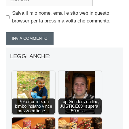
web
Salva il mio nome, email e sito web in questo
browser per la prossima volta che commento.
LEGGI ANCHE:
Poker online: un
Top Grinders on line,
bimbo indiano vince
JUSTICE89" supera i
mezzo milione…
50 mila…