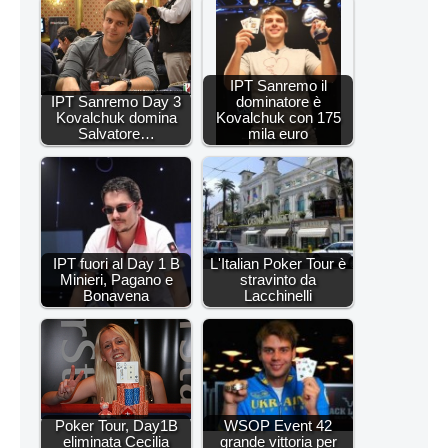
IPT Sanremo il
IPT Sanremo Day 3
dominatore è
Kovalchuk domina
Kovalchuk con 175
Salvatore…
mila euro
IPT fuori al Day 1 B
L'Italian Poker Tour è
Minieri, Pagano e
stravinto da
Bonavena
Lacchinelli
Poker Tour, Day1B
WSOP Event 42
eliminata Cecilia
grande vittoria per