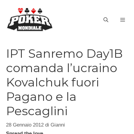
Vai
al
ME
contenuto
IPT Sanremo Day1B
comanda l’ucraino
Kovalchuk fuori
Pagano e la
Pescaglini
28 Gennaio 2012
di
Gianni
Spread the love