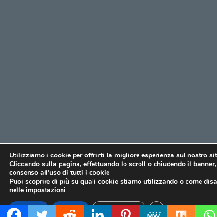
Utilizziamo i cookie per offrirti la migliore esperienza sul nostro si
Cliccando sulla pagina, effettuando lo scroll o chiudendo il banner, 
consenso all’uso di tutti i cookie
Puoi scoprire di più su quali cookie stiamo utilizzando o come disat
nelle
impostazioni
CLOSE GDPR COO
Accetta
Rifiuta
Impostazioni