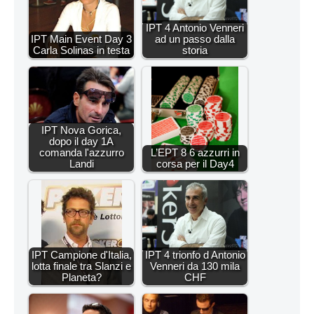
IPT 4 Antonio Venneri
IPT Main Event Day 3
ad un passo dalla
Carla Solinas in testa
storia
IPT Nova Gorica,
dopo il day 1A
comanda l'azzurro
L’EPT 8 6 azzurri in
Landi
corsa per il Day4
IPT Campione d'Italia,
IPT 4 trionfo d Antonio
lotta finale tra Slanzi e
Venneri da 130 mila
Planeta?
CHF