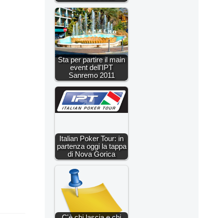
Sta per partire il main
event dell'IPT
Sanremo 2011
Italian Poker Tour: in
partenza oggi la tappa
di Nova Gorica
C'è chi lascia e chi