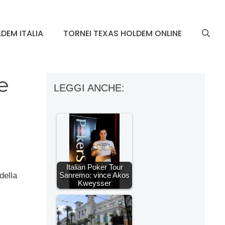
DEM ITALIA
TORNEI TEXAS HOLDEM ONLINE
e
LEGGI ANCHE:
Italian Poker Tour
Sanremo: vince Akos
della
Kweysser