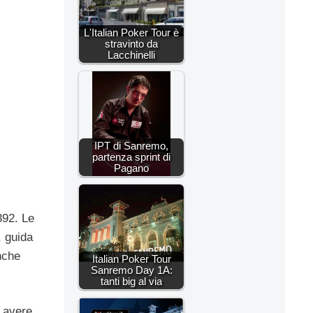
L'Italian Poker Tour è
stravinto da
Lacchinelli
IPT di Sanremo,
partenza sprint di
Pagano
392. Le
, guida
nche
Italian Poker Tour
Sanremo Day 1A:
tanti big al via
i avere