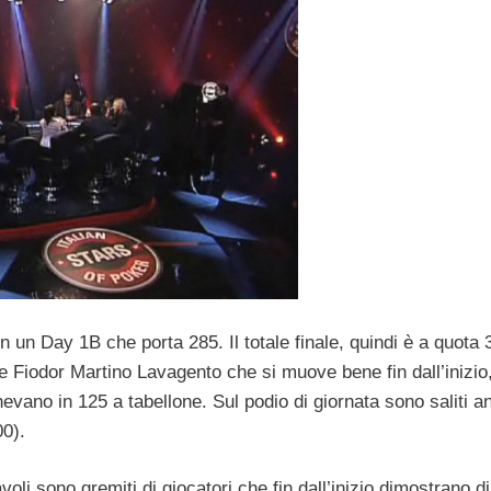
 un Day 1B che porta 285. Il totale finale, quindi è a quota 
e Fiodor Martino Lavagento che si muove bene fin dall’inizio
evano in 125 a tabellone. Sul podio di giornata sono saliti a
00).
avoli sono gremiti di giocatori che fin dall’inizio dimostrano d