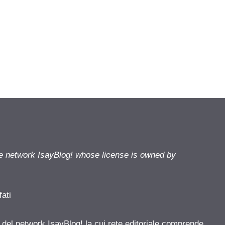
he network IsayBlog! whose license is owned by
fati
e del network IsayBlog! la cui rete editoriale comprende