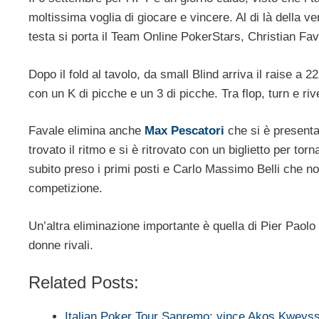
moltissima voglia di giocare e vincere. Al di là della ve
testa si porta il Team Online PokerStars, Christian Fav
Dopo il fold al tavolo, da small Blind arriva il raise a 2
con un K di picche e un 3 di picche. Tra flop, turn e riv
Favale elimina anche
Max Pescatori
che si è presenta
trovato il ritmo e si è ritrovato con un biglietto per t
subito preso i primi posti e Carlo Massimo Belli che n
competizione.
Un’altra eliminazione importante è quella di Pier Paolo
donne rivali.
Related Posts:
Italian Poker Tour Sanremo: vince Akos Kweys