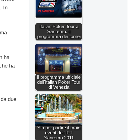
. In
Italian Poker Tour a
Sanremo: il
iama
programma dei tornei
on ha
 che ha
Il programma ufficiale
dell'Italian Poker Tour
di Venezia
o da due
Sta per partire il main
event dell'IPT
Sanremo 2011