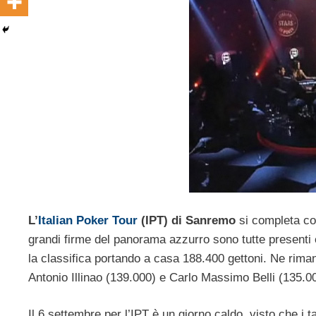
L’
Italian Poker Tour
(IPT) di Sanremo
si completa con
grandi firme del panorama azzurro sono tutte presenti 
la classifica portando a casa 188.400 gettoni. Ne riman
Antonio Illinao (139.000) e Carlo Massimo Belli (135.0
Il 6 settembre per l’IPT è un giorno caldo, visto che i t