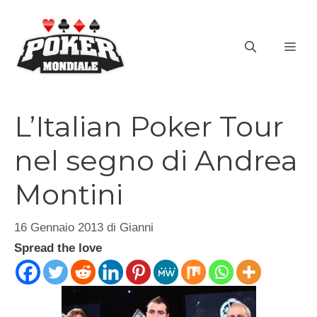
Vai
al
ME
contenuto
L’Italian Poker Tour
nel segno di Andrea
Montini
16 Gennaio 2013
di
Gianni
Spread the love