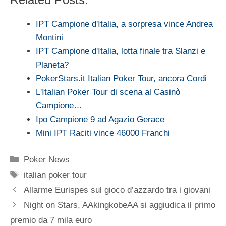
IPT Campione d'Italia, a sorpresa vince Andrea
Montini
IPT Campione d'Italia, lotta finale tra Slanzi e
Planeta?
PokerStars.it Italian Poker Tour, ancora Cordi
L'Italian Poker Tour di scena al Casinò
Campione…
Ipo Campione 9 ad Agazio Gerace
Mini IPT Raciti vince 46000 Franchi
Categorie
Poker News
Tag
italian poker tour
Allarme Eurispes sul gioco d’azzardo tra i giovani
Night on Stars, AAkingkobeAA si aggiudica il primo
premio da 7 mila euro