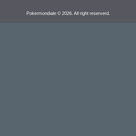
Pokermondiale © 2026. All right reserverd.