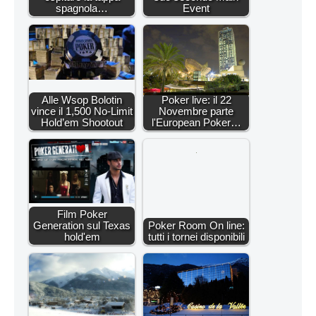
spagnola…
Event
Alle Wsop Bolotin
Poker live: il 22
vince il 1,500 No-Limit
Novembre parte
Hold’em Shootout
l'European Poker…
Film Poker
Generation sul Texas
Poker Room On line:
hold'em
tutti i tornei disponibili