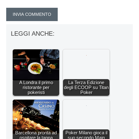
LEGGI ANCHE:
A Londra il primo
La Terza Edizione
ristorante per
degli ECOOP su Titan
pokeristi
Poker
Barcellona pronta ad
Poker Milano gioca il
ospitare la tappa
suo secondo Main