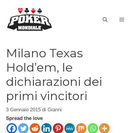
Vai
al
ME
contenuto
Milano Texas
Hold’em, le
dichiarazioni dei
primi vincitori
3 Gennaio 2015
di
Gianni
Spread the love