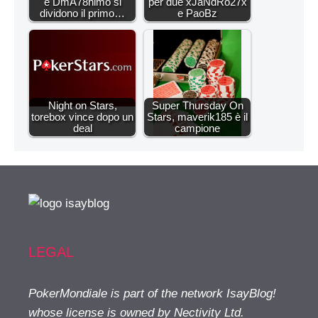
e DmA78himo si
per due xJaNdRo27x
dividono il primo…
e PaoBz
Night on Stars,
Super Thursday On
torebox vince dopo un
Stars, maverik185 è il
deal
campione
LEGAL
PokerMondiale is part of the network IsayBlog!
whose license is owned by Nectivity Ltd.