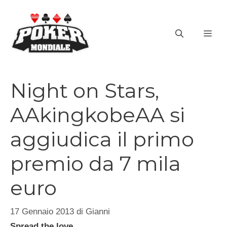
Vai
al
ME
contenuto
Night on Stars,
AAkingkobeAA si
aggiudica il primo
premio da 7 mila
euro
17 Gennaio 2013
di
Gianni
Spread the love