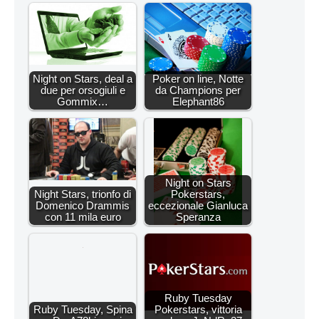
Night on Stars, deal a
Poker on line, Notte
due per orsogiuli e
da Champions per
Gommix…
Elephant86
Night on Stars
Night Stars, trionfo di
Pokerstars,
Domenico Drammis
eccezionale Gianluca
con 11 mila euro
Speranza
Ruby Tuesday
Ruby Tuesday, Spina
Pokerstars, vittoria