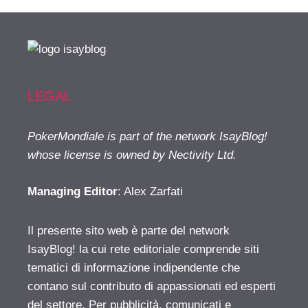
LEGAL
PokerMondiale is part of the network IsayBlog!
whose license is owned by Nectivity Ltd.
Managing Editor
: Alex Zarfati
Il presente sito web è parte del network
IsayBlog! la cui rete editoriale comprende siti
tematici di informazione indipendente che
contano sul contributo di appassionati ed esperti
del settore. Per pubblicità, comunicati e