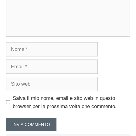
Nome
Email
Sito
web
Salva il mio nome, email e sito web in questo
browser per la prossima volta che commento.