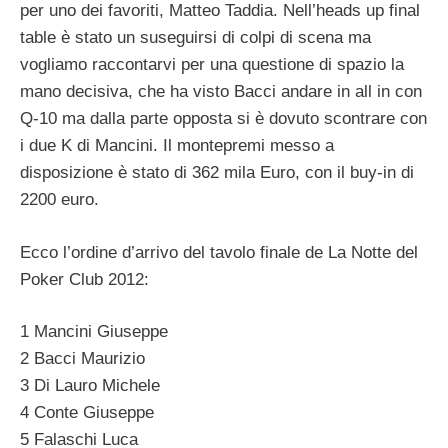
per uno dei favoriti, Matteo Taddia. Nell’heads up final
table è stato un suseguirsi di colpi di scena ma
vogliamo raccontarvi per una questione di spazio la
mano decisiva, che ha visto Bacci andare in all in con
Q-10 ma dalla parte opposta si è dovuto scontrare con
i due K di Mancini. Il montepremi messo a
disposizione è stato di 362 mila Euro, con il buy-in di
2200 euro.
Ecco l’ordine d’arrivo del tavolo finale de La Notte del
Poker Club 2012:
1 Mancini Giuseppe
2 Bacci Maurizio
3 Di Lauro Michele
4 Conte Giuseppe
5 Falaschi Luca