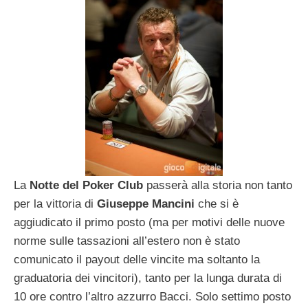
La
Notte del Poker Club
passerà alla storia non tanto
per la vittoria di
Giuseppe Mancini
che si è
aggiudicato il primo posto (ma per motivi delle nuove
norme sulle tassazioni all’estero non è stato
comunicato il payout delle vincite ma soltanto la
graduatoria dei vincitori), tanto per la lunga durata di
10 ore contro l’altro azzurro Bacci. Solo settimo posto