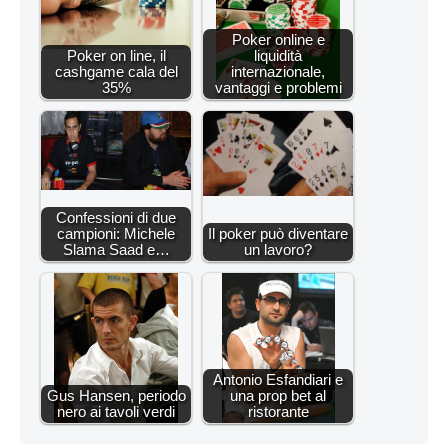
Poker online e
Poker on line, il
liquidità
cashgame cala del
internazionale,
35%
vantaggi e problemi
Confessioni di due
campioni: Michele
Il poker può diventare
Slama Saad e…
un lavoro?
Antonio Esfandiari e
Gus Hansen, periodo
una prop bet al
nero ai tavoli verdi
ristorante