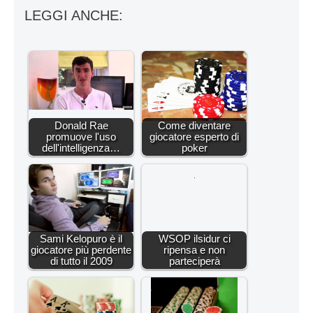
LEGGI ANCHE:
Donald Rae
Come diventare
promuove l'uso
giocatore esperto di
dell'intelligenza…
poker
Sami Kelopuro è il
WSOP ilsidur ci
giocatore più perdente
ripensa e non
di tutto il 2009
parteciperà