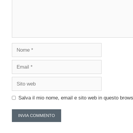
Nome
Email
Sito
web
Salva il mio nome, email e sito web in questo brow