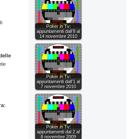
ti
Poker in Tv:
appuntamenti dall'8 al
14 novembre 2010
delle
nte
Poker in Tv:
appuntamenti dall'1 al
7 novembre 2010
ra:
Poker in Tv:
appuntamenti dal 2 al
8 novembre 2009