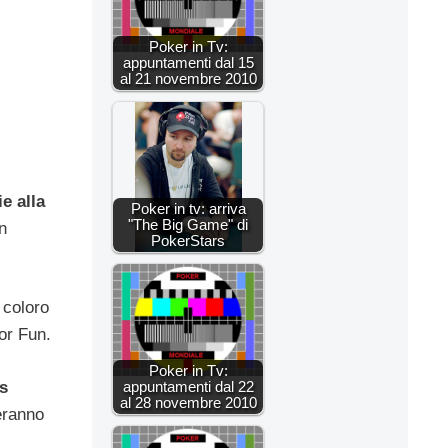
Poker in Tv:
appuntamenti dal 15
al 21 novembre 2010
e alla
Poker in tv: arriva
"The Big Game" di
n
PokerStars
 coloro
For Fun.
Poker in Tv:
appuntamenti dal 22
s
al 28 novembre 2010
teranno