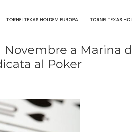
TORNEI TEXAS HOLDEM EUROPA
TORNEI TEXAS HOL
 Novembre a Marina d
dicata al Poker