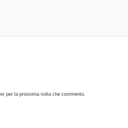
ser per la prossima volta che commento.