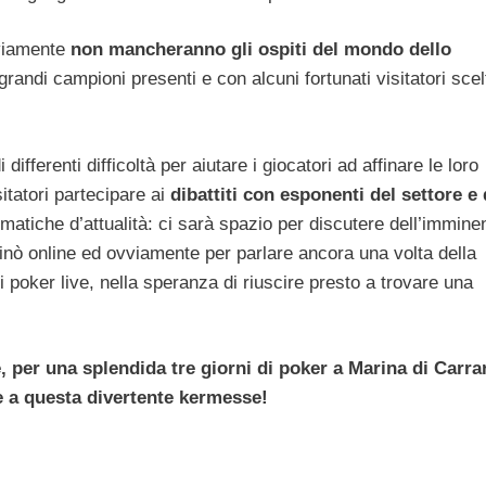
vviamente
non mancheranno gli ospiti del mondo dello
grandi campioni presenti e con alcuni fortunati visitatori scel
fferenti difficoltà per aiutare i giocatori ad affinare le loro
sitatori partecipare ai
dibattiti con esponenti del settore e 
ematiche d’attualità: ci sarà spazio per discutere dell’immine
asinò online ed ovviamente per parlare ancora una volta della
 poker live, nella speranza di riuscire presto a trovare una
per una splendida tre giorni di poker a Marina di Carra
e a questa divertente kermesse!