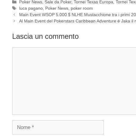
Categorie
Poker News
,
Sale da Poker
,
Tornei Texas Europa
,
Tornei Tex
Tag
luca pagano
,
Poker News
,
poker room
Main Event WSOP 5.000 $ NLHE Mustacchione tra i primi 2
Al Main Event del Pokerstars Caribbean Adventure é Jaka il
Lascia un commento
Commento
Nome