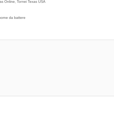
as Online
,
Tornei Texas USA
0
 nome da battere