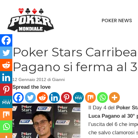
Vai
al
POKER NEWS
contenuto
Poker Stars Carribe
Pagano si ferma al 3
12 Gennaio 2012
di
Gianni
Spread the love
Il Day 4 del
Poker St
Luca Pagano al 30° 
l’uscita del 6 che imp
che salvo clamorosi s