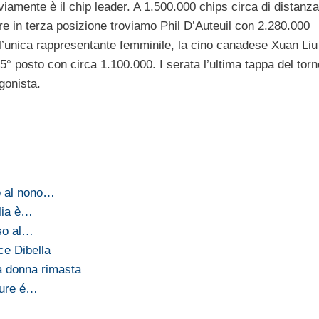
iamente è il chip leader. A 1.500.000 chips circa di distanz
re in terza posizione troviamo Phil D’Auteuil con 2.280.000
l’unica rappresentante femminile, la cino canadese Xuan Liu
5° posto con circa 1.100.000. I serata l’ultima tappa del tor
gonista.
o al nono…
lia è…
so al…
ce Dibella
a donna rimasta
ture é…