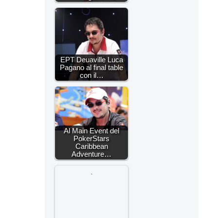
EPT Deuaville Luca
Pagano al final table
con il…
Al Main Event del
PokerStars
Caribbean
Adventure…